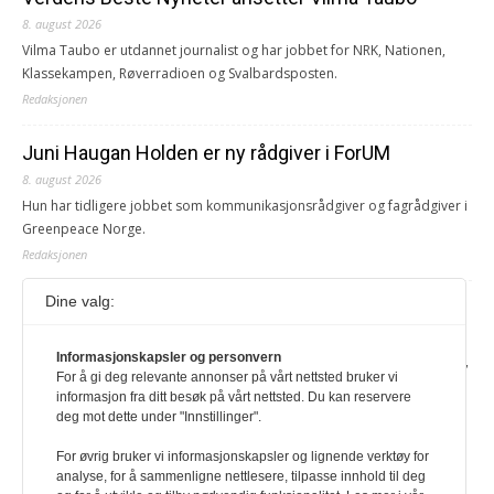
8. august 2026
Vilma Taubo er utdannet journalist og har jobbet for NRK, Nationen,
Klassekampen, Røverradioen og Svalbardsposten.
Redaksjonen
Juni Haugan Holden er ny rådgiver i ForUM
8. august 2026
Hun har tidligere jobbet som kommunikasjonsrådgiver og fagrådgiver i
Greenpeace Norge.
Redaksjonen
Dine valg:
Journalist fra Vietnam idømt 7 års fengsel
5. august 2026
Informasjonskapsler og personvern
Kommunistpartiet i Vietnam har total kontroll over alle offisielle medier,
For å gi deg relevante annonser på vårt nettsted bruker vi
aviser, TV- og radiokanaler. For å lese denne må du ha abonnement
informasjon fra ditt besøk på vårt nettsted. Du kan reservere
Logg inn her Ny abonnent? Velg Årsabonnement, Månedsabonnement
deg mot dette under "Innstillinger".
eller 24-timers tilgang. Vi har også egne abonnementer for biblioteker
og bedrifter.
For øvrig bruker vi informasjonskapsler og lignende verktøy for
analyse, for å sammenligne nettlesere, tilpasse innhold til deg
Redaksjonen