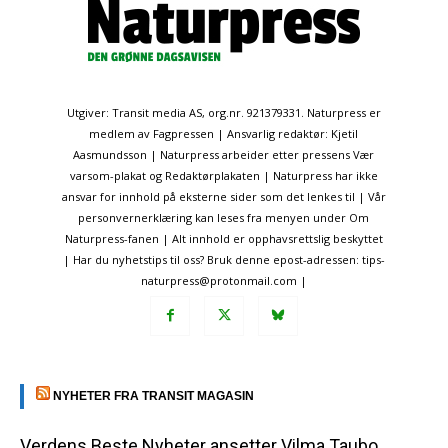
Utgiver: Transit media AS, org.nr. 921379331. Naturpress er
medlem av Fagpressen | Ansvarlig redaktør: Kjetil
Aasmundsson | Naturpress arbeider etter pressens Vær
varsom-plakat og Redaktørplakaten | Naturpress har ikke
ansvar for innhold på eksterne sider som det lenkes til | Vår
personvernerklæring kan leses fra menyen under Om
Naturpress-fanen | Alt innhold er opphavsrettslig beskyttet
| Har du nyhetstips til oss? Bruk denne epost-adressen: tips-
naturpress@protonmail.com |
NYHETER FRA TRANSIT MAGASIN
Verdens Beste Nyheter ansetter Vilma Taubo