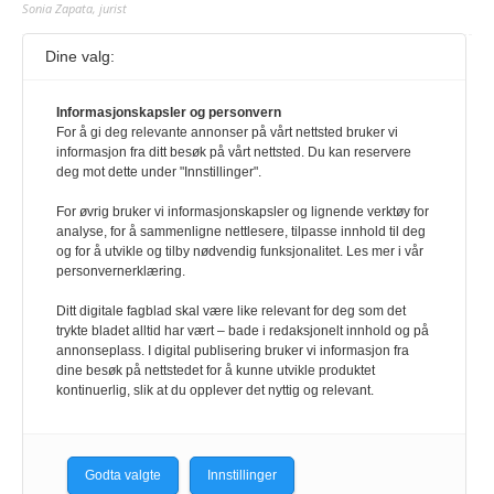
Sonia Zapata, jurist
Dine valg:
117,8 millioner er på flukt, en nedgang fra forrige
år
Informasjonskapsler og personvern
1. august 2026
For å gi deg relevante annonser på vårt nettsted bruker vi
Ville ha tilsvart verdens trettende største land i folketall. For å lese
informasjon fra ditt besøk på vårt nettsted. Du kan reservere
denne må du ha abonnement Logg inn her Ny abonnent? Velg
deg mot dette under "Innstillinger".
Årsabonnement, Månedsabonnement eller 24-timers tilgang. Vi har
også egne abonnementer for biblioteker og bedrifter.
For øvrig bruker vi informasjonskapsler og lignende verktøy for
analyse, for å sammenligne nettlesere, tilpasse innhold til deg
Redaksjonen
og for å utvikle og tilby nødvendig funksjonalitet. Les mer i vår
personvernerklæring.
Ditt digitale fagblad skal være like relevant for deg som det
trykte bladet alltid har vært – bade i redaksjonelt innhold og på
annonseplass. I digital publisering bruker vi informasjon fra
dine besøk på nettstedet for å kunne utvikle produktet
kontinuerlig, slik at du opplever det nyttig og relevant.
Godta valgte
Innstillinger