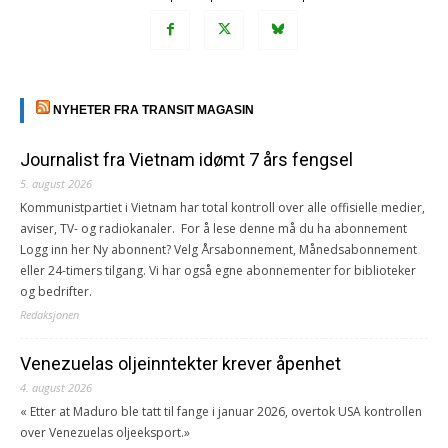
NYHETER FRA TRANSIT MAGASIN
Journalist fra Vietnam idømt 7 års fengsel
5. august 2026
Kommunistpartiet i Vietnam har total kontroll over alle offisielle medier,
aviser, TV- og radiokanaler. For å lese denne må du ha abonnement
Logg inn her Ny abonnent? Velg Årsabonnement, Månedsabonnement
eller 24-timers tilgang. Vi har også egne abonnementer for biblioteker
og bedrifter.
Redaksjonen
Venezuelas oljeinntekter krever åpenhet
4. august 2026
« Etter at Maduro ble tatt til fange i januar 2026, overtok USA kontrollen
over Venezuelas oljeeksport.»