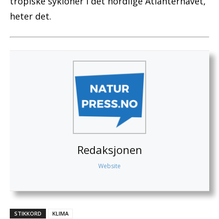
tropiske sykloner i det nordlige Atlanterhavet,
heter det.
Redaksjonen
Website
STIKKORD
KLIMA