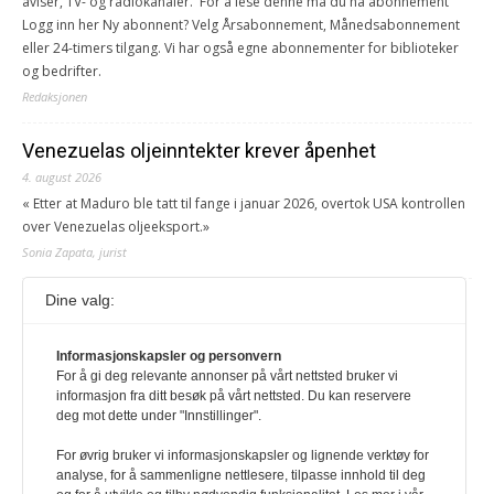
aviser, TV- og radiokanaler. For å lese denne må du ha abonnement
Logg inn her Ny abonnent? Velg Årsabonnement, Månedsabonnement
eller 24-timers tilgang. Vi har også egne abonnementer for biblioteker
og bedrifter.
Redaksjonen
Venezuelas oljeinntekter krever åpenhet
4. august 2026
« Etter at Maduro ble tatt til fange i januar 2026, overtok USA kontrollen
over Venezuelas oljeeksport.»
Sonia Zapata, jurist
Dine valg:
117,8 millioner er på flukt, en nedgang fra forrige
år
Informasjonskapsler og personvern
1. august 2026
For å gi deg relevante annonser på vårt nettsted bruker vi
Ville ha tilsvart verdens trettende største land i folketall. For å lese
informasjon fra ditt besøk på vårt nettsted. Du kan reservere
denne må du ha abonnement Logg inn her Ny abonnent? Velg
deg mot dette under "Innstillinger".
Årsabonnement, Månedsabonnement eller 24-timers tilgang. Vi har
også egne abonnementer for biblioteker og bedrifter.
For øvrig bruker vi informasjonskapsler og lignende verktøy for
analyse, for å sammenligne nettlesere, tilpasse innhold til deg
Redaksjonen