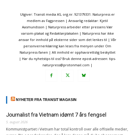
Utgiver: Transit media AS, org.nr. 921379331. Naturpress er
medlem av Fagpressen | Ansvarlig redaktør: Kjetil
Aasmundsson | Naturpress arbeider etter pressens Vær
varsom-plakat og Redaktørplakaten | Naturpress har ikke
ansvar for innhold på eksterne sider som det lenkes til | Vår
personvernerklæring kan leses fra menyen under Om
Naturpress-fanen | Alt innhold er opphavsrettslig beskyttet
| Har du nyhetstips til oss? Bruk denne epost-adressen: tips-
naturpress@protonmail.com |
NYHETER FRA TRANSIT MAGASIN
Journalist fra Vietnam idømt 7 års fengsel
5. august 2026
Kommunistpartiet i Vietnam har total kontroll over alle offisielle medier,