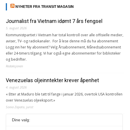
NYHETER FRA TRANSIT MAGASIN
Journalist fra Vietnam idømt 7 års fengsel
5. august 2026
Kommunistpartiet i Vietnam har total kontroll over alle offisielle medier,
aviser, TV- og radiokanaler. For å lese denne må du ha abonnement
Logg inn her Ny abonnent? Velg Årsabonnement, Månedsabonnement
eller 24-timers tilgang. Vi har også egne abonnementer for biblioteker
og bedrifter.
Redaksjonen
Venezuelas oljeinntekter krever åpenhet
4. august 2026
« Etter at Maduro ble tatt til fange i januar 2026, overtok USA kontrollen
over Venezuelas oljeeksport.»
Sonia Zapata, jurist
Dine valg:
117,8 millioner er på flukt, en nedgang fra forrige
år