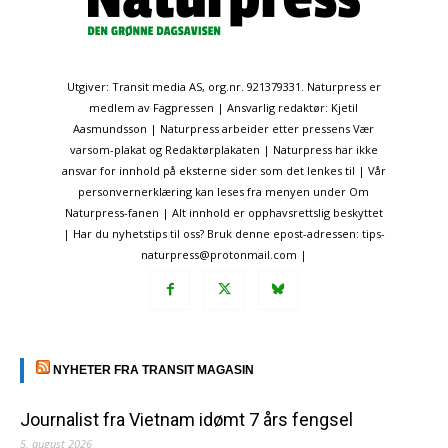
Utgiver: Transit media AS, org.nr. 921379331. Naturpress er
medlem av Fagpressen | Ansvarlig redaktør: Kjetil
Aasmundsson | Naturpress arbeider etter pressens Vær
varsom-plakat og Redaktørplakaten | Naturpress har ikke
ansvar for innhold på eksterne sider som det lenkes til | Vår
personvernerklæring kan leses fra menyen under Om
Naturpress-fanen | Alt innhold er opphavsrettslig beskyttet
| Har du nyhetstips til oss? Bruk denne epost-adressen: tips-
naturpress@protonmail.com |
NYHETER FRA TRANSIT MAGASIN
Journalist fra Vietnam idømt 7 års fengsel
5. august 2026