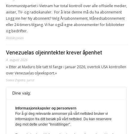
Kommunistpartiet i Vietnam har total kontroll over alle offisielle medier,
aviser, TV- og radiokanaler. For å lese denne må du ha abonnement
Logg inn her Ny abonnent? Velg Årsabonnement, Månedsabonnement
eller 24-timers tilgang. Vi har også egne abonnementer for biblioteker
og bedrifter.
Redaksjonen
Venezuelas oljeinntekter krever åpenhet
4. august 2026
« Etter at Maduro ble tatt til fange i januar 2026, overtok USA kontrollen
over Venezuelas oljeeksport.»
Sonia Zapata, jurist
Dine valg:
117,8 millioner er på flukt, en nedgang fra forrige
år
Informasjonskapsler og personvern
1. august 2026
For å gi deg relevante annonser på vårt nettsted bruker vi
Ville ha tilsvart verdens trettende største land i folketall. For å lese
informasjon fra ditt besøk på vårt nettsted. Du kan reservere
denne må du ha abonnement Logg inn her Ny abonnent? Velg
deg mot dette under "Innstillinger".
Årsabonnement, Månedsabonnement eller 24-timers tilgang. Vi har