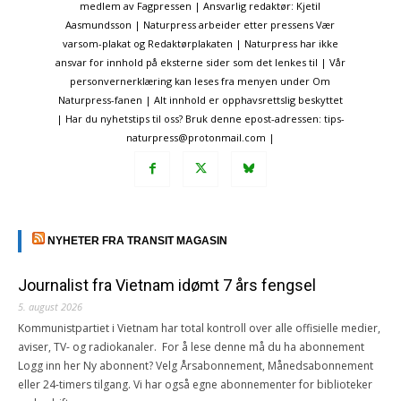
medlem av Fagpressen | Ansvarlig redaktør: Kjetil
Aasmundsson | Naturpress arbeider etter pressens Vær
varsom-plakat og Redaktørplakaten | Naturpress har ikke
ansvar for innhold på eksterne sider som det lenkes til | Vår
personvernerklæring kan leses fra menyen under Om
Naturpress-fanen | Alt innhold er opphavsrettslig beskyttet
| Har du nyhetstips til oss? Bruk denne epost-adressen: tips-
naturpress@protonmail.com |
NYHETER FRA TRANSIT MAGASIN
Journalist fra Vietnam idømt 7 års fengsel
5. august 2026
Kommunistpartiet i Vietnam har total kontroll over alle offisielle medier,
aviser, TV- og radiokanaler. For å lese denne må du ha abonnement
Logg inn her Ny abonnent? Velg Årsabonnement, Månedsabonnement
eller 24-timers tilgang. Vi har også egne abonnementer for biblioteker