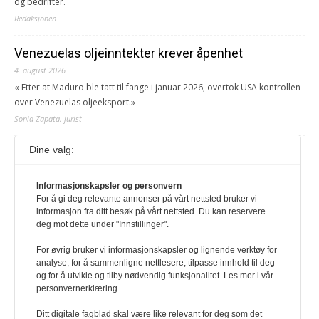
og bedrifter.
Redaksjonen
Venezuelas oljeinntekter krever åpenhet
4. august 2026
« Etter at Maduro ble tatt til fange i januar 2026, overtok USA kontrollen
over Venezuelas oljeeksport.»
Sonia Zapata, jurist
Dine valg:
117,8 millioner er på flukt, en nedgang fra forrige
år
1. august 2026
Informasjonskapsler og personvern
For å gi deg relevante annonser på vårt nettsted bruker vi
Ville ha tilsvart verdens trettende største land i folketall. For å lese
informasjon fra ditt besøk på vårt nettsted. Du kan reservere
denne må du ha abonnement Logg inn her Ny abonnent? Velg
deg mot dette under "Innstillinger".
Årsabonnement, Månedsabonnement eller 24-timers tilgang. Vi har
også egne abonnementer for biblioteker og bedrifter.
For øvrig bruker vi informasjonskapsler og lignende verktøy for
analyse, for å sammenligne nettlesere, tilpasse innhold til deg
Redaksjonen
og for å utvikle og tilby nødvendig funksjonalitet. Les mer i vår
personvernerklæring.
Ditt digitale fagblad skal være like relevant for deg som det