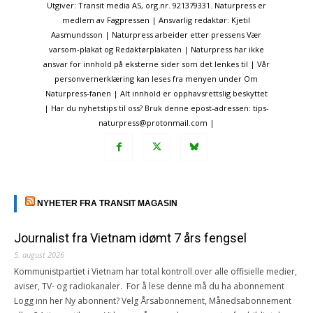
Utgiver: Transit media AS, org.nr. 921379331. Naturpress er
medlem av Fagpressen | Ansvarlig redaktør: Kjetil
Aasmundsson | Naturpress arbeider etter pressens Vær
varsom-plakat og Redaktørplakaten | Naturpress har ikke
ansvar for innhold på eksterne sider som det lenkes til | Vår
personvernerklæring kan leses fra menyen under Om
Naturpress-fanen | Alt innhold er opphavsrettslig beskyttet
| Har du nyhetstips til oss? Bruk denne epost-adressen: tips-
naturpress@protonmail.com |
NYHETER FRA TRANSIT MAGASIN
Journalist fra Vietnam idømt 7 års fengsel
5. august 2026
Kommunistpartiet i Vietnam har total kontroll over alle offisielle medier,
aviser, TV- og radiokanaler. For å lese denne må du ha abonnement
Logg inn her Ny abonnent? Velg Årsabonnement, Månedsabonnement