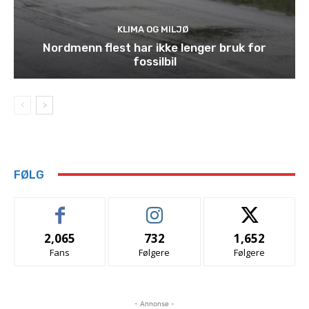
KLIMA OG MILJØ
Nordmenn flest har ikke lenger bruk for
fossilbil
FØLG
2,065
732
1,652
Fans
Følgere
Følgere
- Annonse -