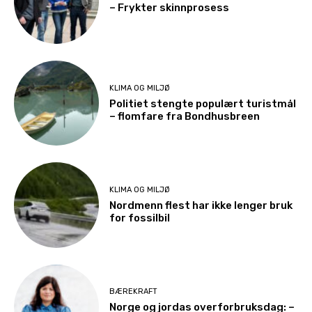
– Frykter skinnprosess
KLIMA OG MILJØ
Politiet stengte populært turistmål
– flomfare fra Bondhusbreen
KLIMA OG MILJØ
Nordmenn flest har ikke lenger bruk
for fossilbil
BÆREKRAFT
Norge og jordas overforbruksdag: –