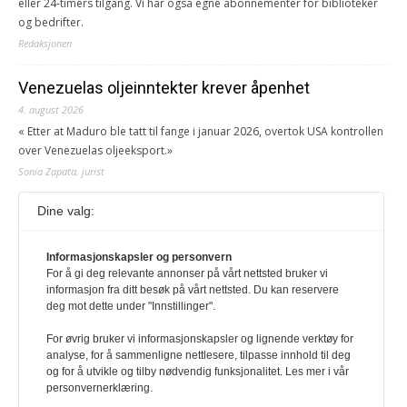
eller 24-timers tilgang. Vi har også egne abonnementer for biblioteker
og bedrifter.
Redaksjonen
Venezuelas oljeinntekter krever åpenhet
4. august 2026
« Etter at Maduro ble tatt til fange i januar 2026, overtok USA kontrollen
over Venezuelas oljeeksport.»
Sonia Zapata, jurist
Dine valg:
117,8 millioner er på flukt, en nedgang fra forrige
år
1. august 2026
Informasjonskapsler og personvern
For å gi deg relevante annonser på vårt nettsted bruker vi
Ville ha tilsvart verdens trettende største land i folketall. For å lese
informasjon fra ditt besøk på vårt nettsted. Du kan reservere
denne må du ha abonnement Logg inn her Ny abonnent? Velg
deg mot dette under "Innstillinger".
Årsabonnement, Månedsabonnement eller 24-timers tilgang. Vi har
også egne abonnementer for biblioteker og bedrifter.
For øvrig bruker vi informasjonskapsler og lignende verktøy for
analyse, for å sammenligne nettlesere, tilpasse innhold til deg
Redaksjonen
og for å utvikle og tilby nødvendig funksjonalitet. Les mer i vår
personvernerklæring.