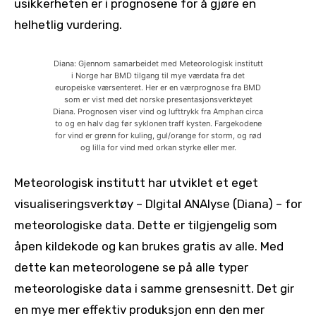
usikkerheten er i prognosene for å gjøre en
helhetlig vurdering.
Diana: Gjennom samarbeidet med Meteorologisk institutt
i Norge har BMD tilgang til mye værdata fra det
europeiske værsenteret. Her er en værprognose fra BMD
som er vist med det norske presentasjonsverktøyet
Diana. Prognosen viser vind og lufttrykk fra Amphan circa
to og en halv dag før syklonen traff kysten. Fargekodene
for vind er grønn for kuling, gul/orange for storm, og rød
og lilla for vind med orkan styrke eller mer.
Meteorologisk institutt har utviklet et eget
visualiseringsverktøy – DIgital ANAlyse (Diana) – for
meteorologiske data. Dette er tilgjengelig som
åpen kildekode og kan brukes gratis av alle. Med
dette kan meteorologene se på alle typer
meteorologiske data i samme grensesnitt. Det gir
en mye mer effektiv produksjon enn den mer