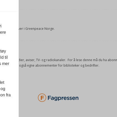
rUM
i
 og fagrådgiver i Greenpeace Norge.
vere
sel
ktøy
d til
e offisielle medier, aviser, TV- og radiokanaler. For å lese denne må du ha ab
es mer
ang. Vi har også egne abonnementer for biblioteker og bedrifter.
det
 og
on fra