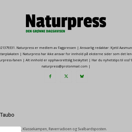
. 921379331. Naturpress er medlem av Fagpressen | Ansvarlig redaktør: Kjetil Aasmu
ørplakaten | Naturpress har ikke ansvar for innhold på eksterne sider som det len
ress-fanen | Alt innhold er opphavsrettslig beskyttet | Har du nyhetstips til oss?
naturpress@protonmail.com |
 Taubo
 NRK, Nationen, Klassekampen, Røverradioen og Svalbardsposten.