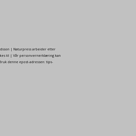
ndsson | Naturpress arbeider etter
kes til | Vår personvernerklæring kan
 Bruk denne epost-adressen: tips-