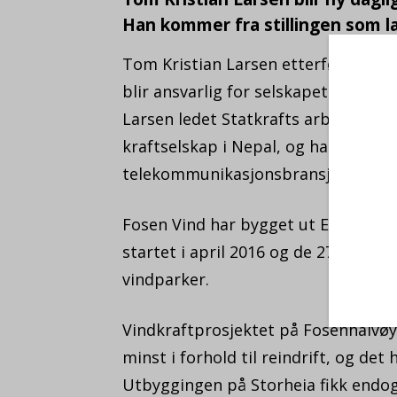
Han kommer fra stillingen som lan
Tom Kristian Larsen etterfølger Eivi
blir ansvarlig for selskapets satsing
Larsen ledet Statkrafts arbeid i Alb
kraftselskap i Nepal, og han har ytt
telekommunikasjonsbransjen i India
Fosen Vind har bygget ut Europas s
startet i april 2016 og de 277 vindtu
vindparker.
Vindkraftprosjektet på Fosenhalvøya
minst i forhold til reindrift, og de
Utbyggingen på Storheia fikk endog 