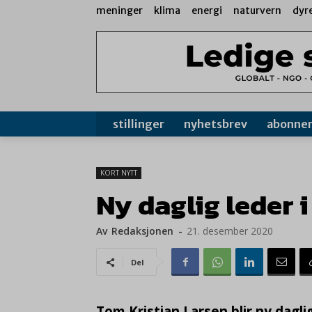
meninger
klima
energi
naturvern
dyr
stillinger
nyhetsbrev
abonne
KORT NYTT
Ny daglig leder 
Av
Redaksjonen
-
21. desember 2020
Del
Tom Kristian Larsen blir ny daglig