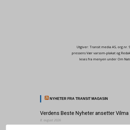
Utgiver: Transit media AS, org.nr
pressens Vær varsom-plakat og Redakt
leses fra menyen under Om Naturp
NYHETER FRA TRANSIT MAGASIN
Verdens Beste Nyheter ansetter Vilma
8. august 2026
Vilma Taubo er utdannet journalist og har jobbet for