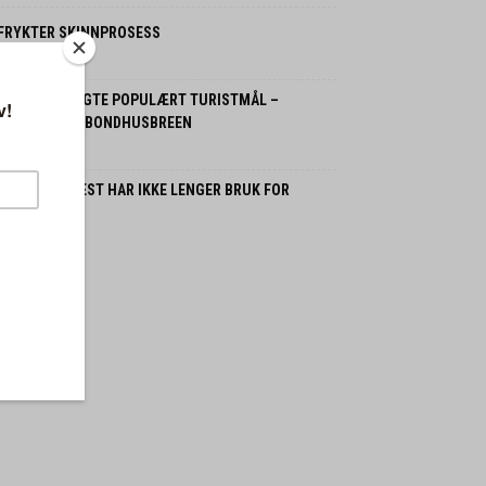
 FRYKTER SKINNPROSESS
 august 2026
OLITIET STENGTE POPULÆRT TURISTMÅL –
LOMFARE FRA BONDHUSBREEN
 august 2026
ORDMENN FLEST HAR IKKE LENGER BRUK FOR
SSILBIL
 juli 2026