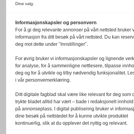
Dine valg:
Redaksjonen
Juni Haugan Holden er ny rådgiver i Fo
Informasjonskapsler og personvern
8. august 2026
For å gi deg relevante annonser på vårt nettsted bruker v
Hun har tidligere jobbet som kommunikasjonsrådgiver
informasjon fra ditt besøk på vårt nettsted. Du kan reser
Redaksjonen
deg mot dette under "Innstillinger".
Journalist fra Vietnam idømt 7 års feng
For øvrig bruker vi informasjonskapsler og lignende ver
5. august 2026
for analyse, for å sammenligne nettlesere, tilpasse innhol
Kommunistpartiet i Vietnam har total kontroll over all
deg og for å utvikle og tilby nødvendig funksjonalitet. L
Årsabonnement, Månedsabonnement eller 24-timers tilg
i vår personvernerklæring.
Redaksjonen
Ditt digitale fagblad skal være like relevant for deg som 
trykte bladet alltid har vært – bade i redaksjonelt innhold
på annonseplass. I digital publisering bruker vi informasj
dine besøk på nettstedet for å kunne utvikle produktet
kontinuerlig, slik at du opplever det nyttig og relevant.