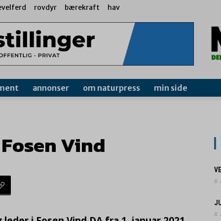
evelferd
rovdyr
bærekraft
hav
ment
annonser
om naturpress
min side
i Fosen Vind
V
8.
J
8.
 leder i Fosen Vind DA fra 1. januar 2021.