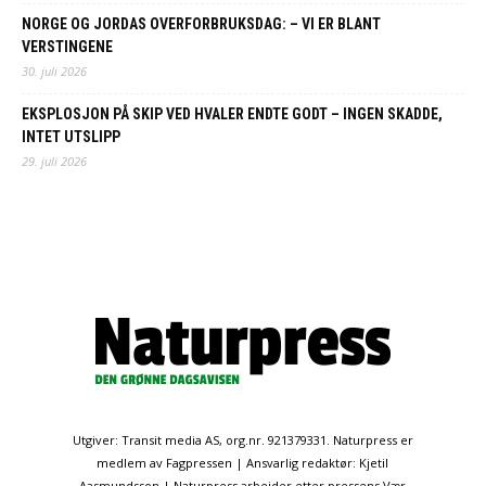
NORGE OG JORDAS OVERFORBRUKSDAG: – VI ER BLANT
VERSTINGENE
30. juli 2026
EKSPLOSJON PÅ SKIP VED HVALER ENDTE GODT – INGEN SKADDE,
INTET UTSLIPP
29. juli 2026
Utgiver: Transit media AS, org.nr. 921379331. Naturpress er
medlem av Fagpressen | Ansvarlig redaktør: Kjetil
Aasmundsson | Naturpress arbeider etter pressens Vær