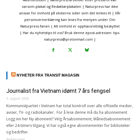
varsom-plakat og Redaktørplakaten | Naturpress har ikke
ansvar for innhold på eksterne sider som det lenkes til | Vår
personvernerklæring kan leses fra menyen under Om
Naturpress-fanen | Alt innhold er opphavsrettslig beskyttet
| Har du nyhetstips til oss? Bruk denne epost-adressen: tips-
naturpress@protonmail.com |
NYHETER FRA TRANSIT MAGASIN
Journalist fra Vietnam idømt 7 års fengsel
5. august 2026
Kommunistpartiet i Vietnam har total kontroll over alle offisielle medier,
aviser, TV- og radiokanaler. For å lese denne må du ha abonnement
Logg inn her Ny abonnent? Velg Årsabonnement, Månedsabonnement
eller 24-timers tilgang. Vi har også egne abonnementer for biblioteker
og bedrifter.
Redaksjonen