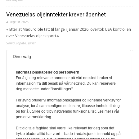
Venezuelas oljeinntekter krever åpenhet
4. august 2026
« Etter at Maduro ble tatt til fange i januar 2026, overtok USA kontrollen
over Venezuelas oljeeksport.»
Sonia Zapata, jurist
Dine valg:
117,8 millioner er på flukt, en nedgang fra forrige
år
Informasjonskapsler og personvern
1. august 2026
For å gi deg relevante annonser på vårt nettsted bruker vi
Ville ha tilsvart verdens trettende største land i folketall. For å lese
informasjon fra ditt besøk på vårt nettsted. Du kan reservere
denne må du ha abonnement Logg inn her Ny abonnent? Velg
deg mot dette under "Innstillinger".
Årsabonnement, Månedsabonnement eller 24-timers tilgang. Vi har
også egne abonnementer for biblioteker og bedrifter.
For øvrig bruker vi informasjonskapsler og lignende verktøy for
analyse, for å sammenligne nettlesere, tilpasse innhold til deg
Redaksjonen
og for å utvikle og tilby nødvendig funksjonalitet. Les mer i vår
personvernerklæring.
Ditt digitale fagblad skal være like relevant for deg som det
trykte bladet alltid har vært – bade i redaksjonelt innhold og på