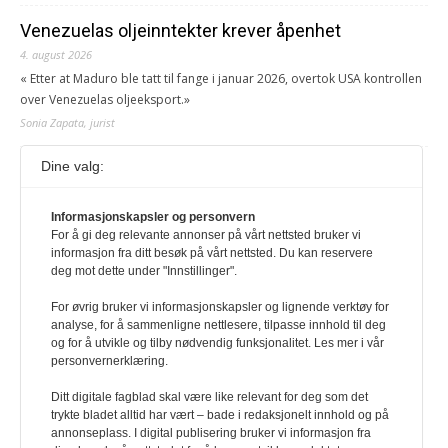
Venezuelas oljeinntekter krever åpenhet
4. august 2026
« Etter at Maduro ble tatt til fange i januar 2026, overtok USA kontrollen
over Venezuelas oljeeksport.»
Sonia Zapata, jurist
Dine valg:
117,8 millioner er på flukt, en nedgang fra forrige
år
Informasjonskapsler og personvern
1. august 2026
For å gi deg relevante annonser på vårt nettsted bruker vi
Ville ha tilsvart verdens trettende største land i folketall. For å lese
informasjon fra ditt besøk på vårt nettsted. Du kan reservere
denne må du ha abonnement Logg inn her Ny abonnent? Velg
deg mot dette under "Innstillinger".
Årsabonnement, Månedsabonnement eller 24-timers tilgang. Vi har
også egne abonnementer for biblioteker og bedrifter.
For øvrig bruker vi informasjonskapsler og lignende verktøy for
analyse, for å sammenligne nettlesere, tilpasse innhold til deg
Redaksjonen
og for å utvikle og tilby nødvendig funksjonalitet. Les mer i vår
personvernerklæring.
Ditt digitale fagblad skal være like relevant for deg som det
trykte bladet alltid har vært – bade i redaksjonelt innhold og på
annonseplass. I digital publisering bruker vi informasjon fra