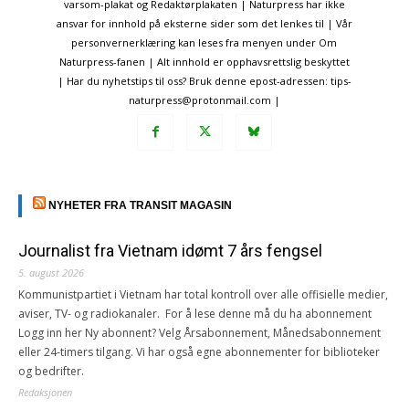
varsom-plakat og Redaktørplakaten | Naturpress har ikke
ansvar for innhold på eksterne sider som det lenkes til | Vår
personvernerklæring kan leses fra menyen under Om
Naturpress-fanen | Alt innhold er opphavsrettslig beskyttet
| Har du nyhetstips til oss? Bruk denne epost-adressen: tips-
naturpress@protonmail.com |
NYHETER FRA TRANSIT MAGASIN
Journalist fra Vietnam idømt 7 års fengsel
5. august 2026
Kommunistpartiet i Vietnam har total kontroll over alle offisielle medier,
aviser, TV- og radiokanaler. For å lese denne må du ha abonnement
Logg inn her Ny abonnent? Velg Årsabonnement, Månedsabonnement
eller 24-timers tilgang. Vi har også egne abonnementer for biblioteker
og bedrifter.
Redaksjonen