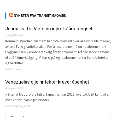
NYHETER FRA TRANSIT MAGASIN
Journalist fra Vietnam idømt 7 års fengsel
5. august 2026
Kommunistpartiet i Vietnam har total kontroll over alle offisielle medier,
aviser, TV- og radiokanaler. For å lese denne må du ha abonnement
Logg inn her Ny abonnent? Velg Årsabonnement, Månedsabonnement
eller 24-timers tilgang. Vi har også egne abonnementer for biblioteker
og bedrifter.
Redaksjonen
Venezuelas oljeinntekter krever åpenhet
4. august 2026
« Etter at Maduro ble tatt til fange i januar 2026, overtok USA kontrollen
over Venezuelas oljeeksport.»
Sonia Zapata, jurist