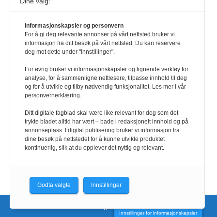
Dine valg:
117,8 millioner er på flukt, en nedgang fra forrige
år
1. august 2026
Informasjonskapsler og personvern
For å gi deg relevante annonser på vårt nettsted bruker vi
Ville ha tilsvart verdens trettende største land i folketall. For å lese
informasjon fra ditt besøk på vårt nettsted. Du kan reservere
denne må du ha abonnement Logg inn her Ny abonnent? Velg
deg mot dette under "Innstillinger".
Årsabonnement, Månedsabonnement eller 24-timers tilgang. Vi har
også egne abonnementer for biblioteker og bedrifter.
For øvrig bruker vi informasjonskapsler og lignende verktøy for
analyse, for å sammenligne nettlesere, tilpasse innhold til deg
Redaksjonen
og for å utvikle og tilby nødvendig funksjonalitet. Les mer i vår
personvernerklæring.
Ditt digitale fagblad skal være like relevant for deg som det
trykte bladet alltid har vært – bade i redaksjonelt innhold og på
annonseplass. I digital publisering bruker vi informasjon fra
dine besøk på nettstedet for å kunne utvikle produktet
kontinuerlig, slik at du opplever det nyttig og relevant.
Godta valgte
Innstillinger
Nettsidene utvikles og driftes av CoreTrek AS.
Innstillinger for informasjonskapsler