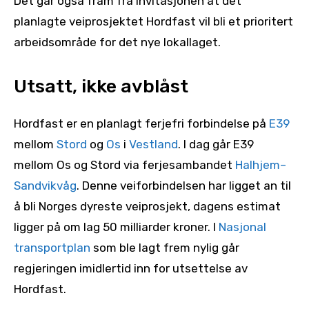
Det går også fram fra invitasjonen at det
planlagte veiprosjektet Hordfast vil bli et prioritert
arbeidsområde for det nye lokallaget.
Utsatt, ikke avblåst
Hordfast er en planlagt ferjefri forbindelse på
E39
mellom
Stord
og
Os
i
Vestland
. I dag går E39
mellom Os og Stord via ferjesambandet
Halhjem–
Sandvikvåg
. Denne veiforbindelsen har ligget an til
å bli Norges dyreste veiprosjekt, dagens estimat
ligger på om lag 50 milliarder kroner. I
Nasjonal
transportplan
som ble lagt frem nylig går
regjeringen imidlertid inn for utsettelse av
Hordfast.