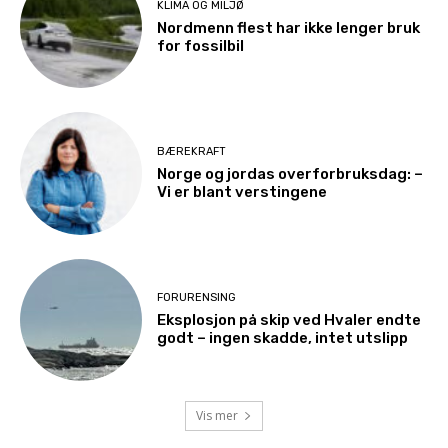
KLIMA OG MILJØ
Nordmenn flest har ikke lenger bruk
for fossilbil
BÆREKRAFT
Norge og jordas overforbruksdag: –
Vi er blant verstingene
FORURENSING
Eksplosjon på skip ved Hvaler endte
godt – ingen skadde, intet utslipp
Vis mer