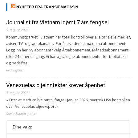
NYHETER FRA TRANSIT MAGASIN
Journalist fra Vietnam idømt 7 års fengsel
5. august 2026
Kommunistpartiet i Vietnam har total kontroll over alle offisielle medier,
aviser, TV- og radiokanaler. For å lese denne må du ha abonnement
Logg inn her Ny abonnent? Velg Årsabonnement, Månedsabonnement
eller 24-timers tilgang. Vi har også egne abonnementer for biblioteker
og bedrifter.
Redaksjonen
Venezuelas oljeinntekter krever åpenhet
4. august 2026
« Etter at Maduro ble tatt til fange i januar 2026, overtok USA kontrollen
over Venezuelas oljeeksport.»
Sonia Zapata, jurist
Dine valg:
117,8 millioner er på flukt, en nedgang fra forrige
år