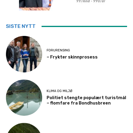
SISTE NYTT
FORURENSING
– Frykter skinnprosess
KLIMA OG MILJØ
Politiet stengte populært turistmål
– flomfare fra Bondhusbreen