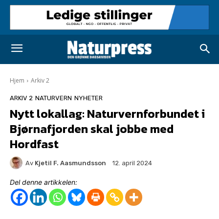
Hjem
Arkiv 2
ARKIV 2
NATURVERN
NYHETER
Nytt lokallag: Naturvernforbundet i
Bjørnafjorden skal jobbe med
Hordfast
Av
Kjetil F. Aasmundsson
12. april 2024
Del denne artikkelen: