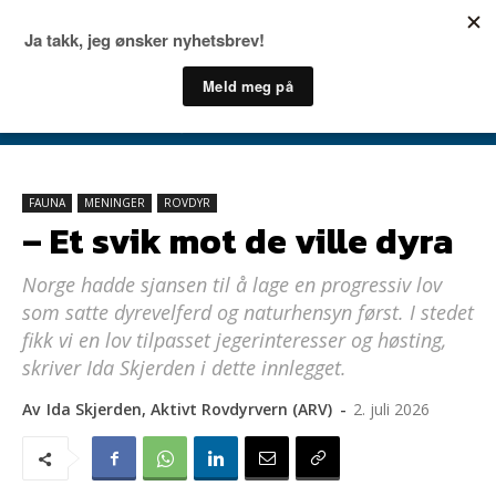
FAUNA
MENINGER
ROVDYR
– Et svik mot de ville dyra
Norge hadde sjansen til å lage en progressiv lov
som satte dyrevelferd og naturhensyn først. I stedet
fikk vi en lov tilpasset jegerinteresser og høsting,
skriver Ida Skjerden i dette innlegget.
Av
Ida Skjerden, Aktivt Rovdyrvern (ARV)
-
2. juli 2026