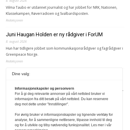
8. august 2026
Vilma Taubo er utdannet journalist og har jobbet for NRK, Nationen,
Klassekampen, Røverradioen og Svalbardsposten.
Redaksjonen
Juni Haugan Holden er ny rådgiver i ForUM
8. august 2026
Hun har tidligere jobbet som kommunikasjonsrådgiver og fagrådgiver i
Greenpeace Norge.
Redaksjonen
Dine valg:
Journalist fra Vietnam idømt 7 års fengsel
5. august 2026
Informasjonskapsler og personvern
Kommunistpartiet i Vietnam har total kontroll over alle offisielle medier,
For å gi deg relevante annonser på vårt nettsted bruker vi
aviser, TV- og radiokanaler. For å lese denne må du ha abonnement
informasjon fra ditt besøk på vårt nettsted. Du kan reservere
Logg inn her Ny abonnent? Velg Årsabonnement, Månedsabonnement
deg mot dette under "Innstillinger".
eller 24-timers tilgang. Vi har også egne abonnementer for biblioteker
og bedrifter.
For øvrig bruker vi informasjonskapsler og lignende verktøy for
analyse, for å sammenligne nettlesere, tilpasse innhold til deg
Redaksjonen
og for å utvikle og tilby nødvendig funksjonalitet. Les mer i vår