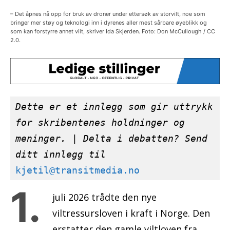
– Det åpnes nå opp for bruk av droner under ettersøk av storvilt, noe som
bringer mer støy og teknologi inn i dyrenes aller mest sårbare øyeblikk og
som kan forstyrre annet vilt, skriver Ida Skjerden. Foto: Don McCullough / CC
2.0.
Dette er et innlegg som gir uttrykk 
for skribentenes holdninger og 
meninger.
 | 
Delta i debatten? Send 
ditt innlegg til 
kjetil@transitmedia.no
1.
juli 2026 trådte den nye
viltressursloven i kraft i Norge. Den
erstatter den gamle viltloven fra