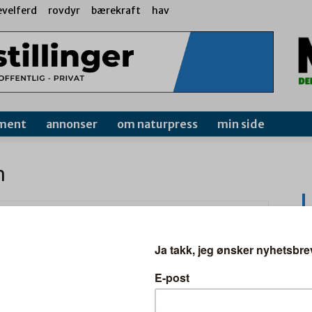
evelferd
rovdyr
bærekraft
hav
ment
annonser
om naturpress
min side
n
RER
–
6.
P
F