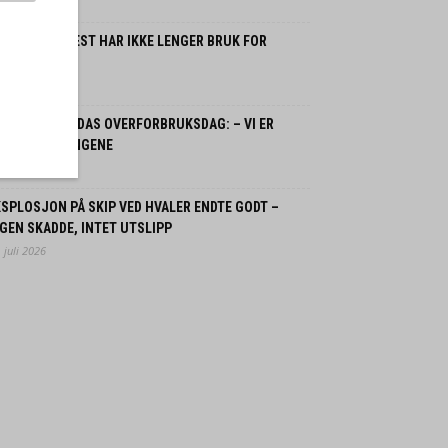
 august 2026
ORDMENN FLEST HAR IKKE LENGER BRUK FOR
SSILBIL
 juli 2026
ORGE OG JORDAS OVERFORBRUKSDAG: – VI ER
LANT VERSTINGENE
 juli 2026
SPLOSJON PÅ SKIP VED HVALER ENDTE GODT –
GEN SKADDE, INTET UTSLIPP
 juli 2026