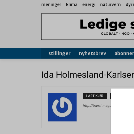
meninger
klima
energi
naturvern
dyr
stillinger
nyhetsbrev
abonne
Ida Holmesland-Karlse
1 ARTIKLER
0 KOMMENTA
http://transitmag.no