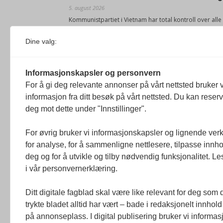
5. august 2026
Kommunistpartiet i Vietnam har total kontroll over all
Årsabonnement, Månedsabonnement eller 24-timers tilg
Dine valg:
Redaksjonen
Venezuelas oljeinntekter krever åpenh
Informasjonskapsler og personvern
4. august 2026
For å gi deg relevante annonser på vårt nettsted bruker v
« Etter at Maduro ble tatt til fange i januar 2026, over
informasjon fra ditt besøk på vårt nettsted. Du kan reser
Sonia Zapata, jurist
deg mot dette under "Innstillinger".
117,8 millioner er på flukt, en nedgang f
For øvrig bruker vi informasjonskapsler og lignende ver
1. august 2026
for analyse, for å sammenligne nettlesere, tilpasse innhol
Ville ha tilsvart verdens trettende største land i fo
deg og for å utvikle og tilby nødvendig funksjonalitet. L
tilgang. Vi har også egne abonnementer for biblioteker
i vår personvernerklæring.
Redaksjonen
Ditt digitale fagblad skal være like relevant for deg som 
trykte bladet alltid har vært – bade i redaksjonelt innhold
på annonseplass. I digital publisering bruker vi informasj