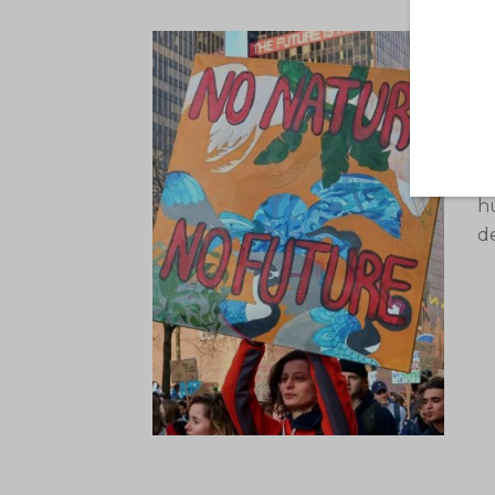
V
f
S
me
h
de