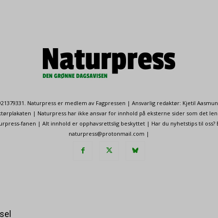
. 921379331. Naturpress er medlem av Fagpressen | Ansvarlig redaktør: Kjetil Aasmu
ørplakaten | Naturpress har ikke ansvar for innhold på eksterne sider som det len
ress-fanen | Alt innhold er opphavsrettslig beskyttet | Har du nyhetstips til oss?
naturpress@protonmail.com |
sel