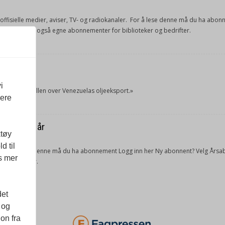
e offisielle medier, aviser, TV- og radiokanaler. For å lese denne må du ha ab
ang. Vi har også egne abonnementer for biblioteker og bedrifter.
et
i
tok USA kontrollen over Venezuelas oljeeksport.»
vere
ra forrige år
ktøy
d til
lketall. For å lese denne må du ha abonnement Logg inn her Ny abonnent? Velg 
es mer
 og bedrifter.
det
 og
on fra