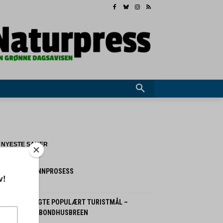
NYESTE SAKER
 FRYKTER SKINNPROSESS
 august 2026
OLITIET STENGTE POPULÆRT TURISTMÅL –
LOMFARE FRA BONDHUSBREEN