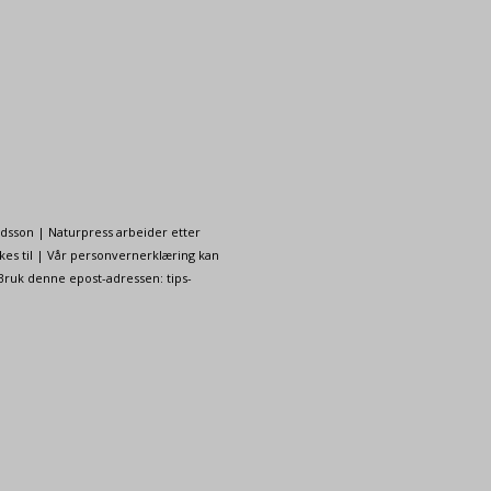
ndsson | Naturpress arbeider etter
kes til | Vår personvernerklæring kan
 Bruk denne epost-adressen: tips-