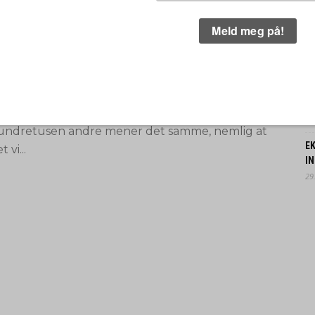
3.
erden ødelegges, dette kan du gjøre
N
FO
or å stoppe det
31.
N
KOLESTREIK: Det er masse negativt som skjer
B
d klimaet vårt for tiden. Jeg og flere
30.
undretusen andre mener det samme, nemlig at
EK
t vi...
IN
29.