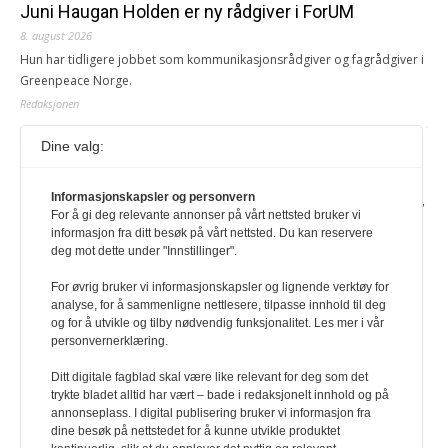
Juni Haugan Holden er ny rådgiver i ForUM
8. august 2026
Hun har tidligere jobbet som kommunikasjonsrådgiver og fagrådgiver i
Greenpeace Norge.
Redaksjonen
Dine valg:
Journalist fra Vietnam idømt 7 års fengsel
5. august 2026
Informasjonskapsler og personvern
Kommunistpartiet i Vietnam har total kontroll over alle offisielle medier,
For å gi deg relevante annonser på vårt nettsted bruker vi
aviser, TV- og radiokanaler. For å lese denne må du ha abonnement
informasjon fra ditt besøk på vårt nettsted. Du kan reservere
Logg inn her Ny abonnent? Velg Årsabonnement, Månedsabonnement
deg mot dette under "Innstillinger".
eller 24-timers tilgang. Vi har også egne abonnementer for biblioteker
og bedrifter.
For øvrig bruker vi informasjonskapsler og lignende verktøy for
analyse, for å sammenligne nettlesere, tilpasse innhold til deg
Redaksjonen
og for å utvikle og tilby nødvendig funksjonalitet. Les mer i vår
personvernerklæring.
Ditt digitale fagblad skal være like relevant for deg som det
trykte bladet alltid har vært – bade i redaksjonelt innhold og på
annonseplass. I digital publisering bruker vi informasjon fra
dine besøk på nettstedet for å kunne utvikle produktet