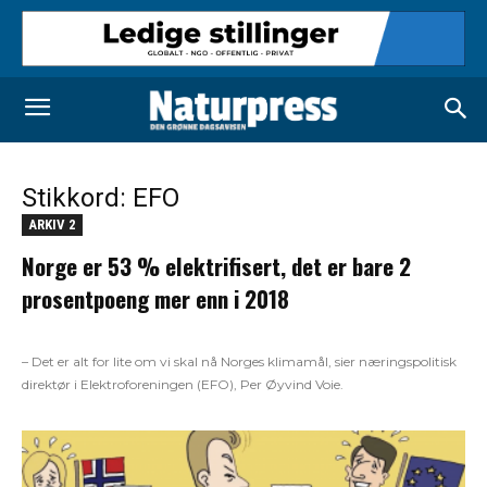
Stikkord: EFO
ARKIV 2
Norge er 53 % elektrifisert, det er bare 2
prosentpoeng mer enn i 2018
– Det er alt for lite om vi skal nå Norges klimamål, sier næringspolitisk
direktør i Elektroforeningen (EFO), Per Øyvind Voie.