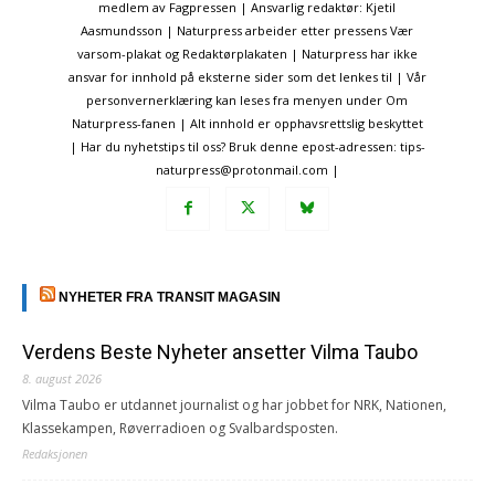
medlem av Fagpressen | Ansvarlig redaktør: Kjetil
Aasmundsson | Naturpress arbeider etter pressens Vær
varsom-plakat og Redaktørplakaten | Naturpress har ikke
ansvar for innhold på eksterne sider som det lenkes til | Vår
personvernerklæring kan leses fra menyen under Om
Naturpress-fanen | Alt innhold er opphavsrettslig beskyttet
| Har du nyhetstips til oss? Bruk denne epost-adressen: tips-
naturpress@protonmail.com |
NYHETER FRA TRANSIT MAGASIN
Verdens Beste Nyheter ansetter Vilma Taubo
8. august 2026
Vilma Taubo er utdannet journalist og har jobbet for NRK, Nationen,
Klassekampen, Røverradioen og Svalbardsposten.
Redaksjonen