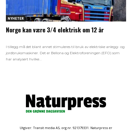
NYHETER
Norge kan være 3/4 elektrisk om 12 år
I tillegg må det blant annet stimuleres til bruk av elektriske anlegg- og
jordbruksmaskiner. Det er Bellona og Elektroforeningen (EFO) som
har analysert hvilke...
Utgiver: Transit media AS, org.nr. 921379331. Naturpress er