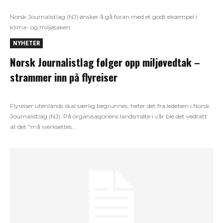
Norsk Journalistlag (NJ) ønsker å gå foran med et godt eksempel i
klima- og miljøsaken.
NYHETER
Norsk Journalistlag følger opp miljøvedtak –
strammer inn på flyreiser
Flyreiser utenlands skal særlig begrunnes, heter det fra ledelsen i Norsk
Journalistlag (NJ). På organisasjonens landsmøte i vår ble det vedtatt
at det "må iverksettes...