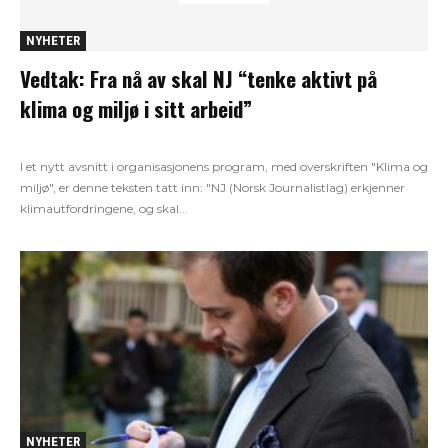
NYHETER
Vedtak: Fra nå av skal NJ “tenke aktivt på
klima og miljø i sitt arbeid”
I et nytt avsnitt i organisasjonens program, med overskriften "Klima og
miljø", er denne teksten tatt inn: "NJ (Norsk Journalistlag) erkjenner
klimautfordringene, og skal...
NYHETER