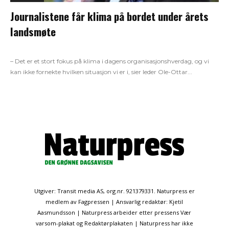
Journalistene får klima på bordet under årets
landsmøte
– Det er et stort fokus på klima i dagens organisasjonshverdag, og vi
kan ikke fornekte hvilken situasjon vi er i, sier leder Ole-Ottar...
Utgiver: Transit media AS, org.nr. 921379331. Naturpress er
medlem av Fagpressen | Ansvarlig redaktør: Kjetil
Aasmundsson | Naturpress arbeider etter pressens Vær
varsom-plakat og Redaktørplakaten | Naturpress har ikke