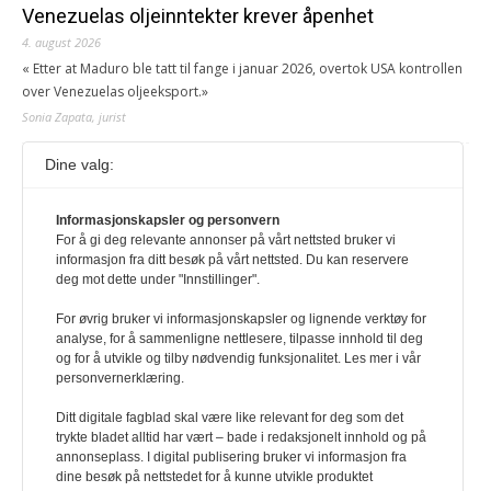
Venezuelas oljeinntekter krever åpenhet
4. august 2026
« Etter at Maduro ble tatt til fange i januar 2026, overtok USA kontrollen
over Venezuelas oljeeksport.»
Sonia Zapata, jurist
Dine valg:
117,8 millioner er på flukt, en nedgang fra forrige
år
Informasjonskapsler og personvern
1. august 2026
For å gi deg relevante annonser på vårt nettsted bruker vi
Ville ha tilsvart verdens trettende største land i folketall. For å lese
informasjon fra ditt besøk på vårt nettsted. Du kan reservere
denne må du ha abonnement Logg inn her Ny abonnent? Velg
deg mot dette under "Innstillinger".
Årsabonnement, Månedsabonnement eller 24-timers tilgang. Vi har
også egne abonnementer for biblioteker og bedrifter.
For øvrig bruker vi informasjonskapsler og lignende verktøy for
analyse, for å sammenligne nettlesere, tilpasse innhold til deg
Redaksjonen
og for å utvikle og tilby nødvendig funksjonalitet. Les mer i vår
personvernerklæring.
Ditt digitale fagblad skal være like relevant for deg som det
trykte bladet alltid har vært – bade i redaksjonelt innhold og på
annonseplass. I digital publisering bruker vi informasjon fra
dine besøk på nettstedet for å kunne utvikle produktet