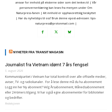
ansvar for innhold på eksterne sider som det lenkes til | Vår
personvernerklæring kan leses fra menyen under Om
Naturpress-fanen | Alt innhold er opphavsrettslig beskyttet
| Har du nyhetstips til oss? Bruk denne epost-adressen: tips-
naturpress@protonmail.com |
NYHETER FRA TRANSIT MAGASIN
Journalist fra Vietnam idømt 7 års fengsel
5. august 2026
Kommunistpartiet i Vietnam har total kontroll over alle offisielle medier,
aviser, TV- og radiokanaler. For å lese denne må du ha abonnement
Logg inn her Ny abonnent? Velg Årsabonnement, Månedsabonnement
eller 24-timers tilgang. Vi har også egne abonnementer for biblioteker
og bedrifter.
Redaksjonen