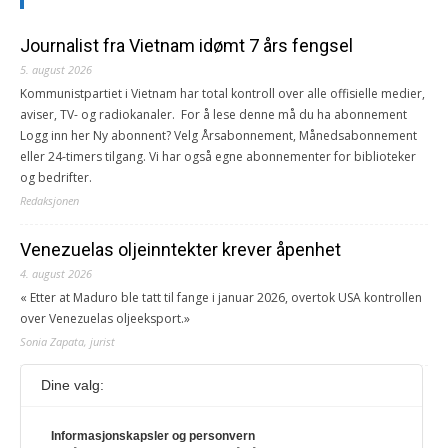
Journalist fra Vietnam idømt 7 års fengsel
5. august 2026
Kommunistpartiet i Vietnam har total kontroll over alle offisielle medier,
aviser, TV- og radiokanaler. For å lese denne må du ha abonnement
Logg inn her Ny abonnent? Velg Årsabonnement, Månedsabonnement
eller 24-timers tilgang. Vi har også egne abonnementer for biblioteker
og bedrifter.
Redaksjonen
Venezuelas oljeinntekter krever åpenhet
4. august 2026
« Etter at Maduro ble tatt til fange i januar 2026, overtok USA kontrollen
over Venezuelas oljeeksport.»
Sonia Zapata, jurist
Dine valg:
117,8 millioner er på flukt, en nedgang fra forrige
år
Informasjonskapsler og personvern
1. august 2026