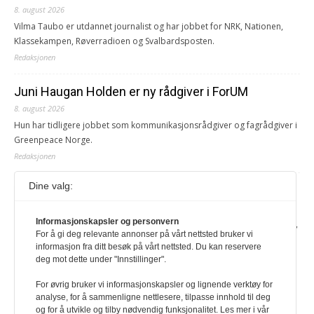
8. august 2026
Vilma Taubo er utdannet journalist og har jobbet for NRK, Nationen,
Klassekampen, Røverradioen og Svalbardsposten.
Redaksjonen
Juni Haugan Holden er ny rådgiver i ForUM
8. august 2026
Hun har tidligere jobbet som kommunikasjonsrådgiver og fagrådgiver i
Greenpeace Norge.
Redaksjonen
Dine valg:
Journalist fra Vietnam idømt 7 års fengsel
5. august 2026
Informasjonskapsler og personvern
Kommunistpartiet i Vietnam har total kontroll over alle offisielle medier,
For å gi deg relevante annonser på vårt nettsted bruker vi
aviser, TV- og radiokanaler. For å lese denne må du ha abonnement
informasjon fra ditt besøk på vårt nettsted. Du kan reservere
Logg inn her Ny abonnent? Velg Årsabonnement, Månedsabonnement
deg mot dette under "Innstillinger".
eller 24-timers tilgang. Vi har også egne abonnementer for biblioteker
og bedrifter.
For øvrig bruker vi informasjonskapsler og lignende verktøy for
analyse, for å sammenligne nettlesere, tilpasse innhold til deg
Redaksjonen
og for å utvikle og tilby nødvendig funksjonalitet. Les mer i vår