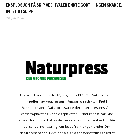
EKSPLOSJON PÅ SKIP VED HVALER ENDTE GODT – INGEN SKADDE,
INTET UTSLIPP
29. juli 2026
Utgiver: Transit media AS, org.nr. 921379331. Naturpress er
medlem av Fagpressen | Ansvarlig redaktør: Kjetil
Aasmundsson | Naturpress arbeider etter pressens Vær
varsom-plakat og Redaktørplakaten | Naturpress har ikke
ansvar for innhold på eksterne sider som det lenkes til | Vår
personvernerklæring kan leses fra menyen under Om
Naturpress-fanen | Alt innhold er opphavsrettslig beskyttet