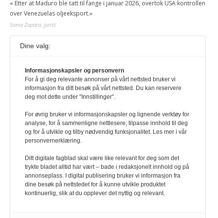
« Etter at Maduro ble tatt til fange i januar 2026, overtok USA kontrollen
over Venezuelas oljeeksport.»
Sonia Zapata, jurist
Dine valg:
117,8 millioner er på flukt, en nedgang fra forrige
år
Informasjonskapsler og personvern
1. august 2026
For å gi deg relevante annonser på vårt nettsted bruker vi
Ville ha tilsvart verdens trettende største land i folketall. For å lese
informasjon fra ditt besøk på vårt nettsted. Du kan reservere
denne må du ha abonnement Logg inn her Ny abonnent? Velg
deg mot dette under "Innstillinger".
Årsabonnement, Månedsabonnement eller 24-timers tilgang. Vi har
også egne abonnementer for biblioteker og bedrifter.
For øvrig bruker vi informasjonskapsler og lignende verktøy for
analyse, for å sammenligne nettlesere, tilpasse innhold til deg
Redaksjonen
og for å utvikle og tilby nødvendig funksjonalitet. Les mer i vår
personvernerklæring.
Ditt digitale fagblad skal være like relevant for deg som det
trykte bladet alltid har vært – bade i redaksjonelt innhold og på
annonseplass. I digital publisering bruker vi informasjon fra
dine besøk på nettstedet for å kunne utvikle produktet
kontinuerlig, slik at du opplever det nyttig og relevant.