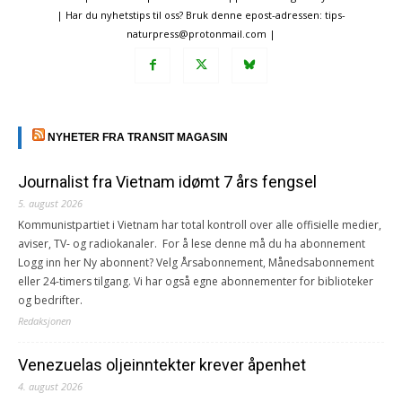
| Har du nyhetstips til oss? Bruk denne epost-adressen: tips-
naturpress@protonmail.com |
NYHETER FRA TRANSIT MAGASIN
Journalist fra Vietnam idømt 7 års fengsel
5. august 2026
Kommunistpartiet i Vietnam har total kontroll over alle offisielle medier,
aviser, TV- og radiokanaler. For å lese denne må du ha abonnement
Logg inn her Ny abonnent? Velg Årsabonnement, Månedsabonnement
eller 24-timers tilgang. Vi har også egne abonnementer for biblioteker
og bedrifter.
Redaksjonen
Venezuelas oljeinntekter krever åpenhet
4. august 2026