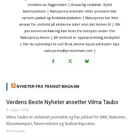
medlem av Fagpressen | Ansvarlig redaktør: Kjetil
Aasmundsson | Naturpress arbeider etter pressens Vær
varsom-plakat og Redaktørplakaten | Naturpress har ikke
ansvar for innhold på eksterne sider som det lenkes til | Vår
personvernerklæring kan leses fra menyen under Om
Naturpress-fanen | Alt innhold er opphavsrettslig beskyttet
| Har du nyhetstips til oss? Bruk denne epost-adressen: tips-
naturpress@protonmail.com |
NYHETER FRA TRANSIT MAGASIN
Verdens Beste Nyheter ansetter Vilma Taubo
8. august 2026
Vilma Taubo er utdannet journalist og har jobbet for NRK, Nationen,
Klassekampen, Røverradioen og Svalbardsposten.
Redaksjonen