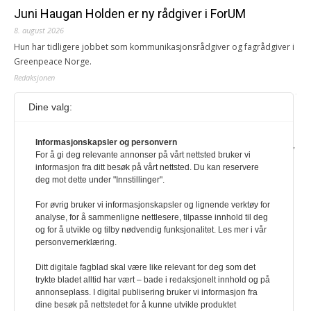
Juni Haugan Holden er ny rådgiver i ForUM
8. august 2026
Hun har tidligere jobbet som kommunikasjonsrådgiver og fagrådgiver i
Greenpeace Norge.
Redaksjonen
Dine valg:
Journalist fra Vietnam idømt 7 års fengsel
5. august 2026
Informasjonskapsler og personvern
Kommunistpartiet i Vietnam har total kontroll over alle offisielle medier,
For å gi deg relevante annonser på vårt nettsted bruker vi
aviser, TV- og radiokanaler. For å lese denne må du ha abonnement
informasjon fra ditt besøk på vårt nettsted. Du kan reservere
Logg inn her Ny abonnent? Velg Årsabonnement, Månedsabonnement
deg mot dette under "Innstillinger".
eller 24-timers tilgang. Vi har også egne abonnementer for biblioteker
og bedrifter.
For øvrig bruker vi informasjonskapsler og lignende verktøy for
analyse, for å sammenligne nettlesere, tilpasse innhold til deg
Redaksjonen
og for å utvikle og tilby nødvendig funksjonalitet. Les mer i vår
personvernerklæring.
Ditt digitale fagblad skal være like relevant for deg som det
trykte bladet alltid har vært – bade i redaksjonelt innhold og på
annonseplass. I digital publisering bruker vi informasjon fra
dine besøk på nettstedet for å kunne utvikle produktet