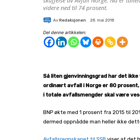
skuffelse av Avfall Norge. Nå er tall
videre ned til 74 prosent.
Av
Redaksjonen
28. mai 2018
Del denne artikkelen:
Så liten gjenvinningsgrad har det ikke
ordinært avfall i Norge er 80 prosent,
i totale avfallsmengder skal være ves
BNP økte med 1 prosent fra 2015 til 2
dermed oppnådde man heller ikke dette
Avfallsregnskapet til SSB
viser at det b