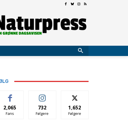
ØLG
2,065
732
1,652
Fans
Følgere
Følgere