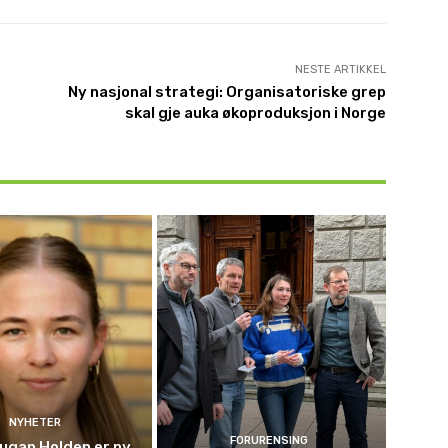
NESTE ARTIKKEL
Ny nasjonal strategi: Organisatoriske grep
skal gje auka økoproduksjon i Norge
NYHETER
FORURENSING
ugan Holden er ny