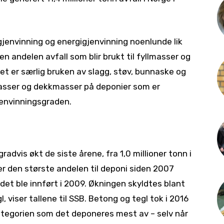
gjenvinning og energigjenvinning noenlunde lik
n andelen avfall som blir brukt til fyllmasser og
Det er særlig bruken av slagg, støv, bunnaske og
masser og dekkmasser på deponier som er
jenvinningsgraden.
radvis økt de siste årene, fra 1,0 millioner tonn i
e er den største andelen til deponi siden 2007
et ble innført i 2009. Økningen skyldtes blant
 viser tallene til SSB. Betong og tegl tok i 2016
ategorien som det deponeres mest av – selv når