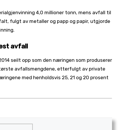
ialgjenvinning 4,0 millioner tonn, mens avfall til
falt, fulgt av metaller og papp og papir, utgjorde
inning.
st avfall
2014 seilt opp som den næringen som produserer
tørste avfallsmengdene, etterfulgt av private
æringene med henholdsvis 25, 21 og 20 prosent