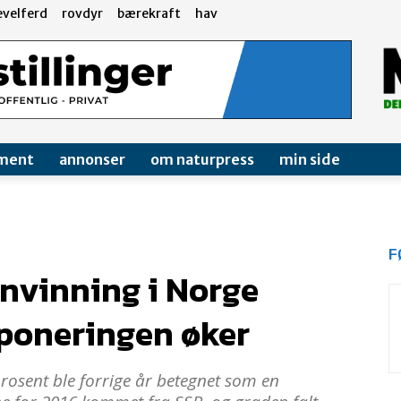
evelferd
rovdyr
bærekraft
hav
ment
annonser
om naturpress
min side
F
envinning i Norge
eponeringen øker
rosent ble forrige år betegnet som en