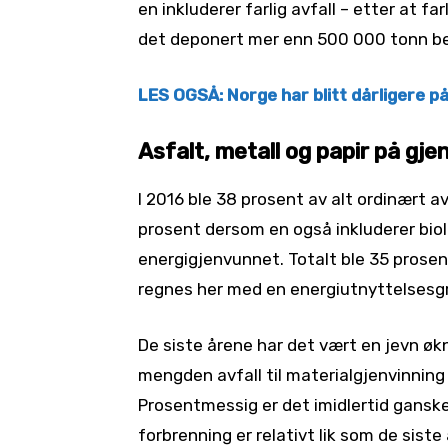
en inkluderer farlig avfall – etter at fa
det deponert mer enn 500 000 tonn be
LES OGSÅ: Norge har blitt dårligere på
Asfalt, metall og papir på gje
I 2016 ble 38 prosent av alt ordinært a
prosent dersom en også inkluderer biol
energigjenvunnet. Totalt ble 35 prosent
regnes her med en energiutnyttelsesg
De siste årene har det vært en jevn øk
mengden avfall til materialgjenvinnin
Prosentmessig er det imidlertid ganske 
forbrenning er relativt lik som de siste