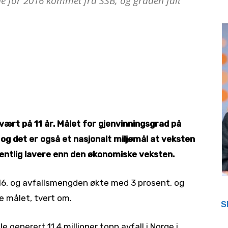
ene for 2016 kommet fra SSB, og graden falt
 vært på 11 år. Målet for gjenvinningsgrad på
 og det er også et nasjonalt miljømål at veksten
entlig lavere enn den økonomiske veksten.
016, og avfallsmengden økte med 3 prosent, og
 målet, tvert om.
S
le generert 11,4 millioner tonn avfall i Norge i