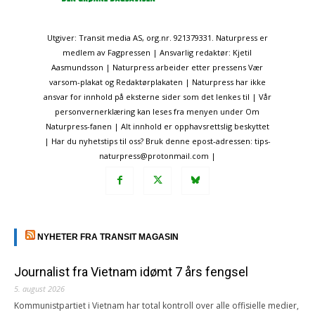
Utgiver: Transit media AS, org.nr. 921379331. Naturpress er
medlem av Fagpressen | Ansvarlig redaktør: Kjetil
Aasmundsson | Naturpress arbeider etter pressens Vær
varsom-plakat og Redaktørplakaten | Naturpress har ikke
ansvar for innhold på eksterne sider som det lenkes til | Vår
personvernerklæring kan leses fra menyen under Om
Naturpress-fanen | Alt innhold er opphavsrettslig beskyttet
| Har du nyhetstips til oss? Bruk denne epost-adressen: tips-
naturpress@protonmail.com |
NYHETER FRA TRANSIT MAGASIN
Journalist fra Vietnam idømt 7 års fengsel
5. august 2026
Kommunistpartiet i Vietnam har total kontroll over alle offisielle medier,