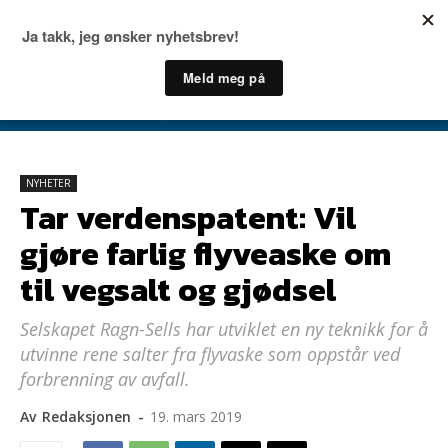
NYHETER
Tar verdenspatent: Vil
gjøre farlig flyveaske om
til vegsalt og gjødsel
Selskapet Ragn-Sells har utviklet en ny teknikk for å
utvinne rene salter fra flyvaske som oppstår ved
forbrenning av avfall.
Av
Redaksjonen
-
19. mars 2019