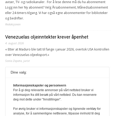
aviser, TV- og radiokanaler. For å lese denne må du ha abonnement
Logg inn her Ny abonnent? Velg Årsabonnement, Månedsabonnement
eller 24-timers tilgang. Vi har også egne abonnementer for biblioteker
og bedrifter.
Redaksjonen
Venezuelas oljeinntekter krever åpenhet
4. august 2026
« Etter at Maduro ble tatt til fange i januar 2026, overtok USA kontrollen
over Venezuelas oljeeksport.»
Sonia Zapata, jurist
Dine valg:
117,8 millioner er på flukt, en nedgang fra forrige
år
1. august 2026
Informasjonskapsler og personvern
For å gi deg relevante annonser på vårt nettsted bruker vi
Ville ha tilsvart verdens trettende største land i folketall. For å lese
informasjon fra ditt besøk på vårt nettsted. Du kan reservere
denne må du ha abonnement Logg inn her Ny abonnent? Velg
deg mot dette under "Innstillinger".
Årsabonnement, Månedsabonnement eller 24-timers tilgang. Vi har
også egne abonnementer for biblioteker og bedrifter.
For øvrig bruker vi informasjonskapsler og lignende verktøy for
analyse, for å sammenligne nettlesere, tilpasse innhold til deg
Redaksjonen