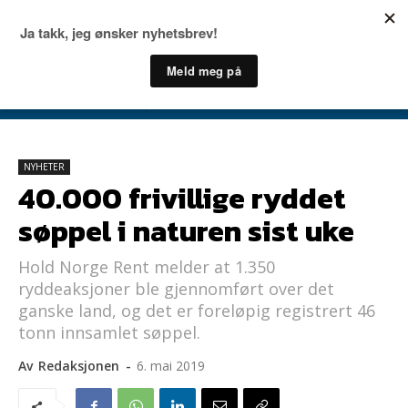
NYHETER
40.000 frivillige ryddet
søppel i naturen sist uke
Hold Norge Rent melder at 1.350
ryddeaksjoner ble gjennomført over det
ganske land, og det er foreløpig registrert 46
tonn innsamlet søppel.
Av
Redaksjonen
-
6. mai 2019