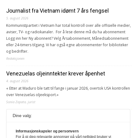
Journalist fra Vietnam idømt 7 års fengsel
5. august 2026
Kommunistpartiet i Vietnam har total kontroll over alle offisielle medier,
aviser, TV- og radiokanaler. For å lese denne må du ha abonnement
Logg inn her Ny abonnent? Velg Årsabonnement, Månedsabonnement
eller 24-timers tilgang. Vi har også egne abonnementer for biblioteker
og bedrifter.
Redaksjonen
Venezuelas oljeinntekter krever åpenhet
4. august 2026
« Etter at Maduro ble tatt til fange i januar 2026, overtok USA kontrollen
over Venezuelas oljeeksport.»
Sonia Zapata, jurist
Dine valg:
117,8 millioner er på flukt, en nedgang fra forrige
år
1. august 2026
Informasjonskapsler og personvern
For å gi deg relevante annonser på vårt nettsted bruker vi