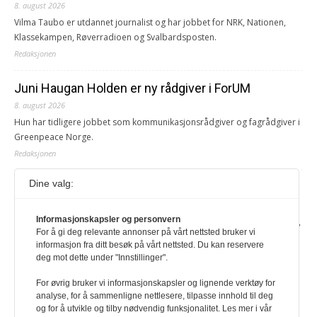
8. august 2026
Vilma Taubo er utdannet journalist og har jobbet for NRK, Nationen,
Klassekampen, Røverradioen og Svalbardsposten.
Redaksjonen
Juni Haugan Holden er ny rådgiver i ForUM
8. august 2026
Hun har tidligere jobbet som kommunikasjonsrådgiver og fagrådgiver i
Greenpeace Norge.
Redaksjonen
Dine valg:
Journalist fra Vietnam idømt 7 års fengsel
5. august 2026
Informasjonskapsler og personvern
Kommunistpartiet i Vietnam har total kontroll over alle offisielle medier,
For å gi deg relevante annonser på vårt nettsted bruker vi
aviser, TV- og radiokanaler. For å lese denne må du ha abonnement
informasjon fra ditt besøk på vårt nettsted. Du kan reservere
Logg inn her Ny abonnent? Velg Årsabonnement, Månedsabonnement
deg mot dette under "Innstillinger".
eller 24-timers tilgang. Vi har også egne abonnementer for biblioteker
og bedrifter.
For øvrig bruker vi informasjonskapsler og lignende verktøy for
analyse, for å sammenligne nettlesere, tilpasse innhold til deg
Redaksjonen
og for å utvikle og tilby nødvendig funksjonalitet. Les mer i vår