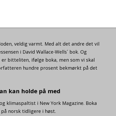
r jorda og dens klima. Boka ble som
 han publiserte sommeren 2017; en reise i
dystre forskningsresultater og skremmende
oden, veldig varmt. Med alt det andre det vil
essensen i David Wallace-Wells´ bok. Og
er bitteliten, ifølge boka, men som vi skal
 forfatteren hundre prosent bekmørkt på det
 man kan holde på med
r og klimaspaltist i New York Magazine. Boka
 på norsk tidligere i høst.