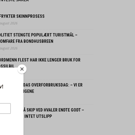
NYESTE SAKER
 FRYKTER SKINNPROSESS
 august 2026
OLITIET STENGTE POPULÆRT TURISTMÅL –
LOMFARE FRA BONDHUSBREEN
 august 2026
ORDMENN FLEST HAR IKKE LENGER BRUK FOR
SSILBIL
 juli 2026
ORGE OG JORDAS OVERFORBRUKSDAG: – VI ER
LANT VERSTINGENE
 juli 2026
SPLOSJON PÅ SKIP VED HVALER ENDTE GODT –
GEN SKADDE, INTET UTSLIPP
 juli 2026