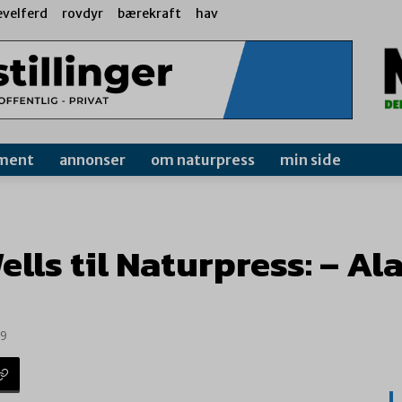
evelferd
rovdyr
bærekraft
hav
ment
annonser
om naturpress
min side
lls til Naturpress: – A
19