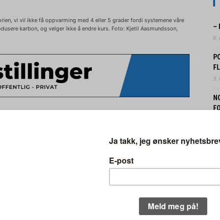
orien, vi vil ikke få oppvarming med 4 eller 5 grader fordi systemene våre
–
produsere karbon, og velger ikke å endre kurs. Foto: Kjetil Aasmundsson,
6.
P
F
3.
N
FO
York Times, Farhad Manjoo, har kalt
31.
est skremmende jeg har lest”.
N
B
ent på samme linje, og presenterer den som
30.
 Stephen Hawking”.
EK
IN
t etter tre års research. Amerikanske David
29.
g møtte klimaforskere som gav han