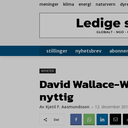
meninger
klima
energi
naturvern
dyr
stillinger
nyhetsbrev
abonne
NYHETER
David Wallace-We
nyttig
Av
Kjetil F. Aasmundsson
-
12. desember 20
Del