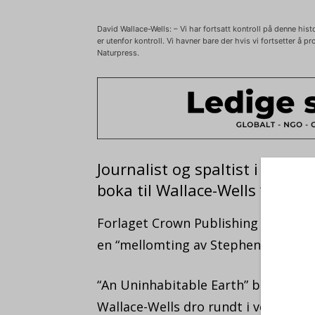
David Wallace-Wells: – Vi har fortsatt kontroll på denne hist
er utenfor kontroll. Vi havner bare der hvis vi fortsetter å 
Naturpress.
Journalist og spaltist i New 
boka til Wallace-Wells “den m
Forlaget Crown Publishing er omtr
en “mellomting av Stephen King og
“An Uninhabitable Earth” ble skreve
Wallace-Wells dro rundt i verden o