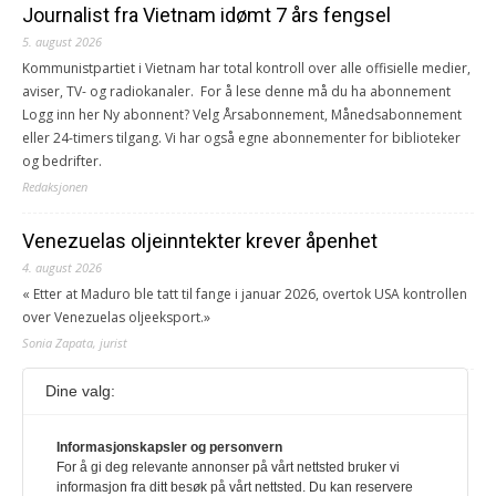
Journalist fra Vietnam idømt 7 års fengsel
5. august 2026
Kommunistpartiet i Vietnam har total kontroll over alle offisielle medier,
aviser, TV- og radiokanaler. For å lese denne må du ha abonnement
Logg inn her Ny abonnent? Velg Årsabonnement, Månedsabonnement
eller 24-timers tilgang. Vi har også egne abonnementer for biblioteker
og bedrifter.
Redaksjonen
Venezuelas oljeinntekter krever åpenhet
4. august 2026
« Etter at Maduro ble tatt til fange i januar 2026, overtok USA kontrollen
over Venezuelas oljeeksport.»
Sonia Zapata, jurist
Dine valg:
117,8 millioner er på flukt, en nedgang fra forrige
år
1. august 2026
Informasjonskapsler og personvern
For å gi deg relevante annonser på vårt nettsted bruker vi
Ville ha tilsvart verdens trettende største land i folketall. For å lese
informasjon fra ditt besøk på vårt nettsted. Du kan reservere