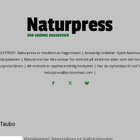
. 921379331. Naturpress er medlem av Fagpressen | Ansvarlig redaktør: Kjetil Aasmu
ørplakaten | Naturpress har ikke ansvar for innhold på eksterne sider som det len
ress-fanen | Alt innhold er opphavsrettslig beskyttet | Har du nyhetstips til oss?
naturpress@protonmail.com |
 Taubo
 NRK, Nationen, Klassekampen, Røverradioen og Svalbardsposten.