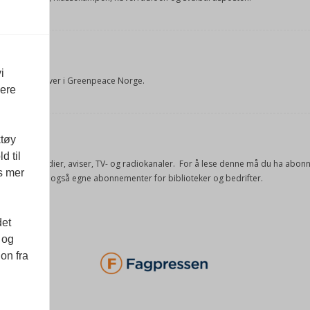
rUM
i
 og fagrådgiver i Greenpeace Norge.
vere
sel
ktøy
d til
e offisielle medier, aviser, TV- og radiokanaler. For å lese denne må du ha ab
es mer
ang. Vi har også egne abonnementer for biblioteker og bedrifter.
det
 og
on fra