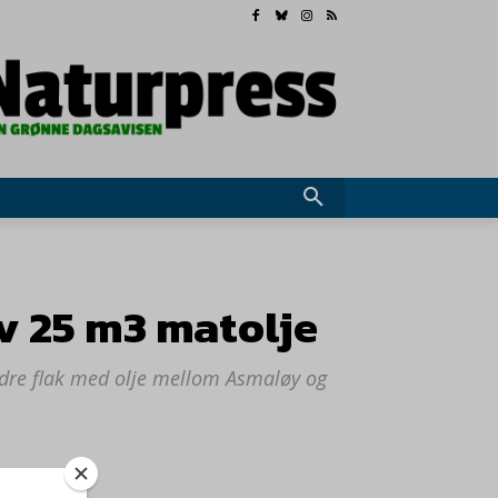
av 25 m3 matolje
indre flak med olje mellom Asmaløy og