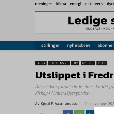
meninger
klima
energi
naturvern
dyr
stillinger
nyhetsbrev
abonne
FAUNA
FORURENSING
HAV
NYHETER
PLUSS
Utslippet i Fred
Det er ikke funnet døde eller skadde f
Kirkøy i Hvalerskjærgården.
Av
Kjetil F. Aasmundsson
-
24. november 20