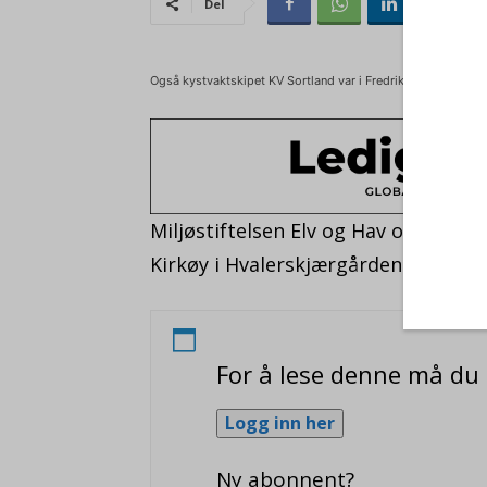
Del
Også kystvaktskipet KV Sortland var i Fredrikstadfjorden fo
Miljøstiftelsen Elv og Hav oppdage
Kirkøy i Hvalerskjærgården.
For å lese denne må d
Logg inn her
Ny abonnent?