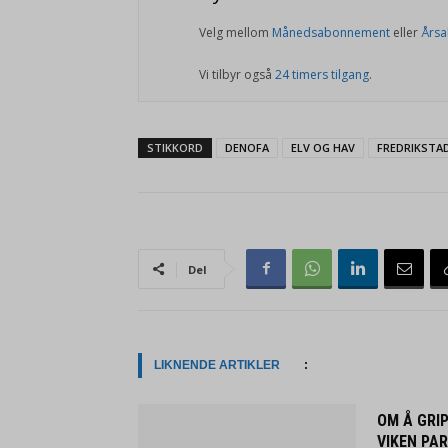
Velg mellom
Månedsabonnement
eller
Års
Vi tilbyr også
24 timers tilgang
.
STIKKORD
DENOFA
ELV OG HAV
FREDRIKSTA
Del
LIKNENDE ARTIKLER
:
OM Å GRIP
VIKEN PAR