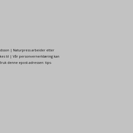
ndsson | Naturpress arbeider etter
kes til | Vår personvernerklæring kan
 Bruk denne epost-adressen: tips-