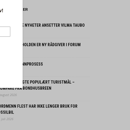
NYESTE SAKER
ERDENS BESTE NYHETER ANSETTER VILMA TAUBO
 august 2026
UNI HAUGAN HOLDEN ER NY RÅDGIVER I FORUM
 august 2026
 FRYKTER SKINNPROSESS
 august 2026
OLITIET STENGTE POPULÆRT TURISTMÅL –
LOMFARE FRA BONDHUSBREEN
 august 2026
ORDMENN FLEST HAR IKKE LENGER BRUK FOR
SSILBIL
 juli 2026