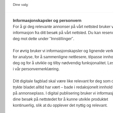
Dine valg:
Redaksjonen
Juni Haugan Holden er ny rådgiver i Fo
Informasjonskapsler og personvern
8. august 2026
For å gi deg relevante annonser på vårt nettsted bruker v
Hun har tidligere jobbet som kommunikasjonsrådgiver
informasjon fra ditt besøk på vårt nettsted. Du kan reser
Redaksjonen
deg mot dette under "Innstillinger".
Journalist fra Vietnam idømt 7 års feng
For øvrig bruker vi informasjonskapsler og lignende ver
5. august 2026
for analyse, for å sammenligne nettlesere, tilpasse innhol
Kommunistpartiet i Vietnam har total kontroll over all
deg og for å utvikle og tilby nødvendig funksjonalitet. L
Årsabonnement, Månedsabonnement eller 24-timers tilg
i vår personvernerklæring.
Redaksjonen
Ditt digitale fagblad skal være like relevant for deg som 
trykte bladet alltid har vært – bade i redaksjonelt innhold
på annonseplass. I digital publisering bruker vi informasj
dine besøk på nettstedet for å kunne utvikle produktet
kontinuerlig, slik at du opplever det nyttig og relevant.