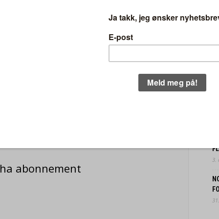
r å bistå med oljevernarbeidet. Foto: Kjetil Aasmundsson, Naturpress.
V
8.
J
8.
t et mindre flak med olje mellom Asmaløy og
–
6.
P
F
3.
u ha abonnement
N
FO
31.