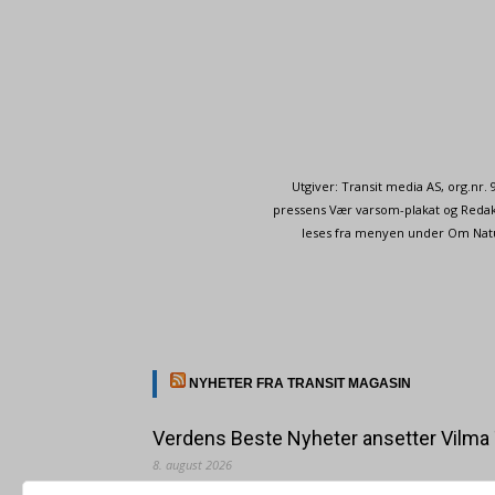
Utgiver: Transit media AS, org.nr
pressens Vær varsom-plakat og Redakt
leses fra menyen under Om Naturp
NYHETER FRA TRANSIT MAGASIN
Verdens Beste Nyheter ansetter Vilma
8. august 2026
Vilma Taubo er utdannet journalist og har jobbet for