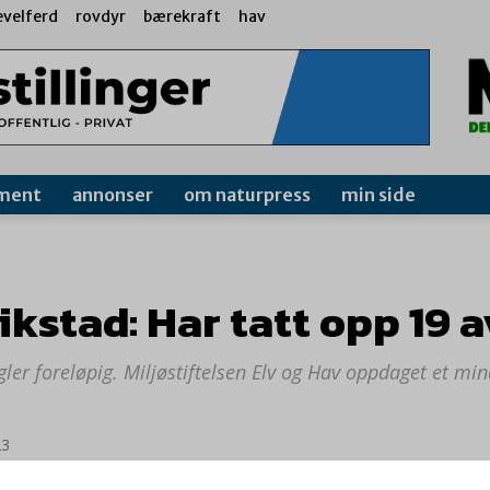
evelferd
rovdyr
bærekraft
hav
ment
annonser
om naturpress
min side
rikstad: Har tatt opp 19 
ugler foreløpig. Miljøstiftelsen Elv og Hav oppdaget et m
23