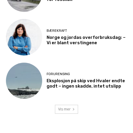
BÆREKRAFT
Norge og jordas overforbruksdag: –
Vi er blant verstingene
FORURENSING
Eksplosjon på skip ved Hvaler endte
godt – ingen skadde, intet utslipp
Vis mer