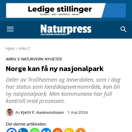
Hjem
Arkiv 2
ARKIV 2
NATURVERN
NYHETER
Norge kan få ny nasjonalpark
Deler av Trollheimen og Innerdalen, som i dag
har status som landskapsvernområde, kan bli
ny nasjonalpark. Men kommunene har full
kontroll med prosessen.
Av
Kjetil F. Aasmundsson
1. mai 2024
Del denne artikkelen: