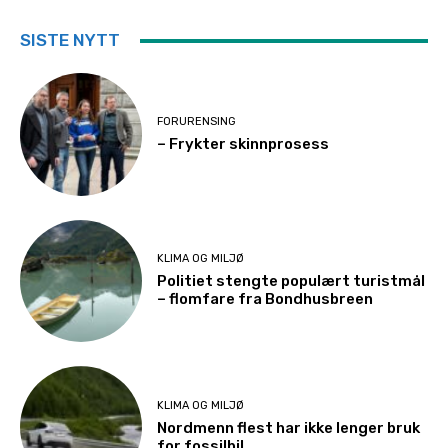
SISTE NYTT
FORURENSING
– Frykter skinnprosess
KLIMA OG MILJØ
Politiet stengte populært turistmål
– flomfare fra Bondhusbreen
KLIMA OG MILJØ
Nordmenn flest har ikke lenger bruk
for fossilbil