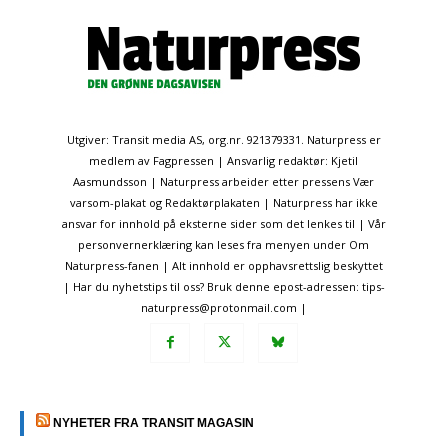
Utgiver: Transit media AS, org.nr. 921379331. Naturpress er
medlem av Fagpressen | Ansvarlig redaktør: Kjetil
Aasmundsson | Naturpress arbeider etter pressens Vær
varsom-plakat og Redaktørplakaten | Naturpress har ikke
ansvar for innhold på eksterne sider som det lenkes til | Vår
personvernerklæring kan leses fra menyen under Om
Naturpress-fanen | Alt innhold er opphavsrettslig beskyttet
| Har du nyhetstips til oss? Bruk denne epost-adressen: tips-
naturpress@protonmail.com |
NYHETER FRA TRANSIT MAGASIN