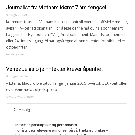
Journalist fra Vietnam idømt 7 års fengsel
5. august 2026
Kommunistpartiet i Vietnam har total kontroll over alle offisielle medier,
aviser, TV- og radiokanaler. For å lese denne må du ha abonnement
Logg inn her Ny abonnent? Velg Årsabonnement, Månedsabonnement
eller 24-timers tilgang. Vi har også egne abonnementer for biblioteker
og bedrifter.
Redaksjonen
Venezuelas oljeinntekter krever åpenhet
4. august 2026
« Etter at Maduro ble tatt til fange i januar 2026, overtok USA kontrollen
over Venezuelas oljeeksport.»
Sonia Zapata, jurist
Dine valg:
117,8 millioner er på flukt, en nedgang fra forrige
år
Informasjonskapsler og personvern
1. august 2026
For å gi deg relevante annonser på vårt nettsted bruker vi
Ville ha tilsvart verdens trettende største land i folketall. For å lese