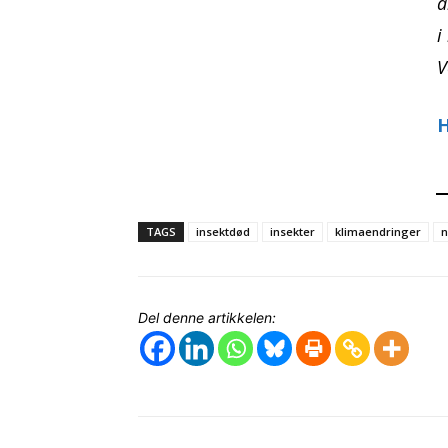
a
i
V
H
TAGS
insektdød
insekter
klimaendringer
n
Del denne artikkelen: