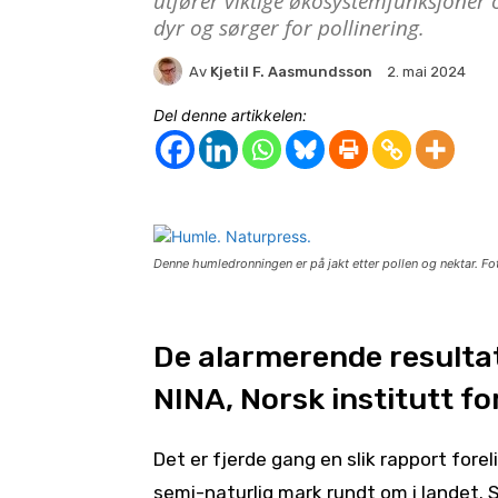
utfører viktige økosystemfunksjoner o
dyr og sørger for pollinering.
Av
Kjetil F. Aasmundsson
2. mai 2024
Del denne artikkelen:
Denne humledronningen er på jakt etter pollen og nektar. Fo
De alarmerende resultate
NINA, Norsk institutt fo
Det er fjerde gang en slik rapport forel
semi-naturlig mark rundt om i landet. 