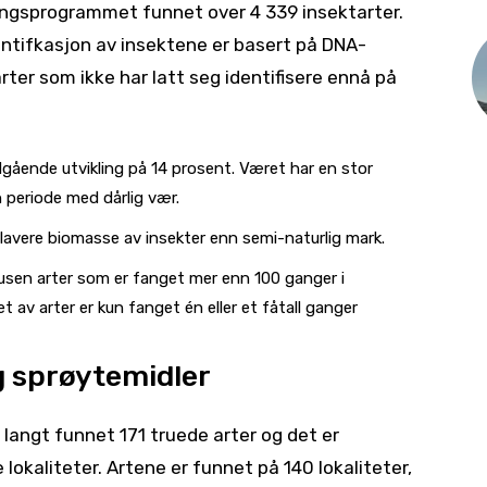
ingsprogrammet funnet over 4 339 insektarter.
dentifkasjon av insektene er basert på DNA-
arter som ikke har latt seg identifisere ennå på
dgående utvikling på 14 prosent. Været har en stor
 periode med dårlig vær.
lavere biomasse av insekter enn semi-naturlig mark.
 tusen arter som er fanget mer enn 100 ganger i
et av arter er kun fanget én eller et fåtall ganger
g sprøytemidler
 langt funnet 171 truede arter og det er
lokaliteter. Artene er funnet på 140 lokaliteter,