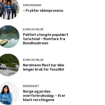
FORURENSING
– Frykter skinnprosess
KLIMA OG MILJØ
Politiet stengte populært
turistmål – flomfare fra
Bondhusbreen
KLIMA OG MILJØ
Nordmenn flest har ikke
lenger bruk for fossilbil
BÆREKRAFT
Norge og jordas
overforbruksdag: – Vi er
blant verstingene