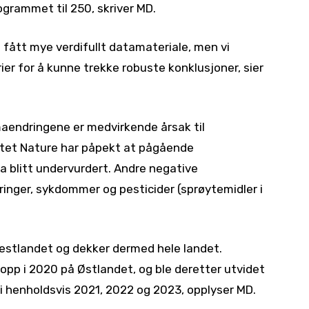
rogrammet til 250, skriver MD.
 fått mye verdifullt datamateriale, men vi
rier for å kunne trekke robuste konklusjoner, sier
imaendringene er medvirkende årsak til
ftet Nature har påpekt at pågående
a blitt undervurdert. Andre negative
inger, sykdommer og pesticider (sprøytemidler i
Vestlandet og dekker dermed hele landet.
pp i 2020 på Østlandet, og ble deretter utvidet
 i henholdsvis 2021, 2022 og 2023, opplyser MD.