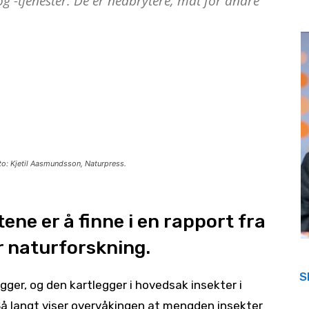
g -tjenester. De er nedbrytere, mat for andre
to: Kjetil Aasmundsson, Naturpress.
ne er å finne i en rapport fra
r naturforskning.
S
igger, og den kartlegger i hovedsak insekter i
Så langt viser overvåkingen at mengden insekter