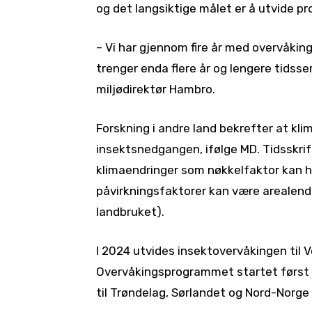
og det langsiktige målet er å utvide p
– Vi har gjennom fire år med overvåking
trenger enda flere år og lengere tidsse
miljødirektør Hambro.
Forskning i andre land bekrefter at kl
insektsnedgangen, ifølge MD. Tidsskri
klimaendringer som nøkkelfaktor kan h
påvirkningsfaktorer kan være arealendr
landbruket).
I 2024 utvides insektovervåkingen til 
Overvåkingsprogrammet startet først o
til Trøndelag, Sørlandet og Nord-Norge