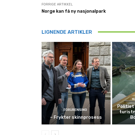
FORRIGE ARTIKKEL
Norge kan få ny nasjonalpark
LIGNENDE ARTIKLER
K
Politie
FORURENSING
turist
– Frykter skinnprosess
B