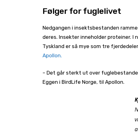
Følger for fuglelivet
Nedgangen i insektsbestanden rammer f
deres. Insekter inneholder proteiner. I
Tyskland er så mye som tre fjerdedeler
Apollon.
– Det går sterkt ut over fuglebestande
Eggen i BirdLife Norge, til Apollon.
K
N
v
a