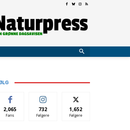
ØLG
2,065
732
1,652
Fans
Følgere
Følgere