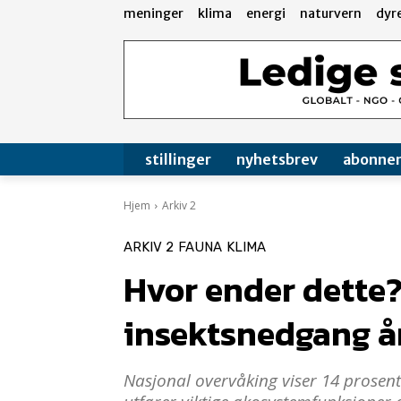
meninger
klima
energi
naturvern
dyr
stillinger
nyhetsbrev
abonne
Hjem
Arkiv 2
ARKIV 2
FAUNA
KLIMA
Hvor ender dette?
insektsnedgang år
Nasjonal overvåking viser 14 prosents