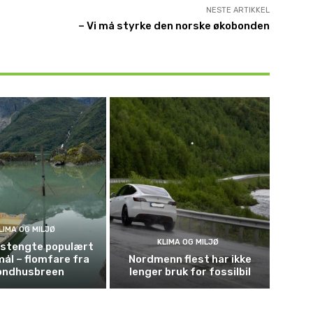
NESTE ARTIKKEL
– Vi må styrke den norske økobonden
LIMA OG MILJØ
KLIMA OG MILJØ
t stengte populært
mål – flomfare fra
Nordmenn flest har ikke
ondhusbreen
lenger bruk for fossilbil