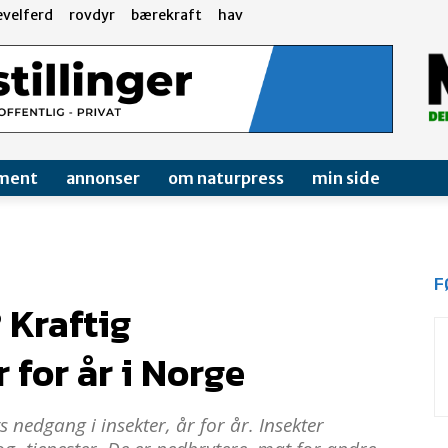
evelferd
rovdyr
bærekraft
hav
ment
annonser
om naturpress
min side
F
 Kraftig
 for år i Norge
 nedgang i insekter, år for år. Insekter