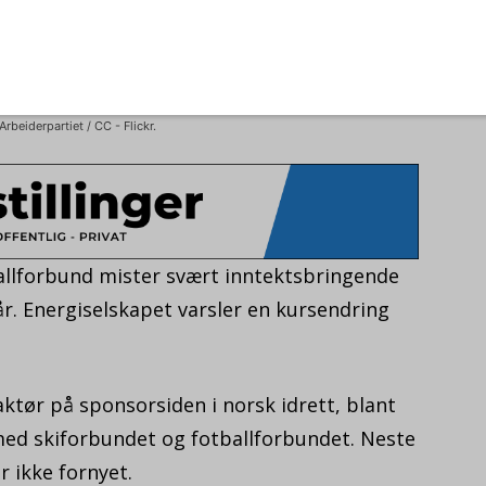
beiderpartiet / CC - Flickr.
llforbund mister svært inntektsbringende
r. Energiselskapet varsler en kursendring
aktør på sponsorsiden i norsk idrett, blant
 med skiforbundet og fotballforbundet. Neste
r ikke fornyet.