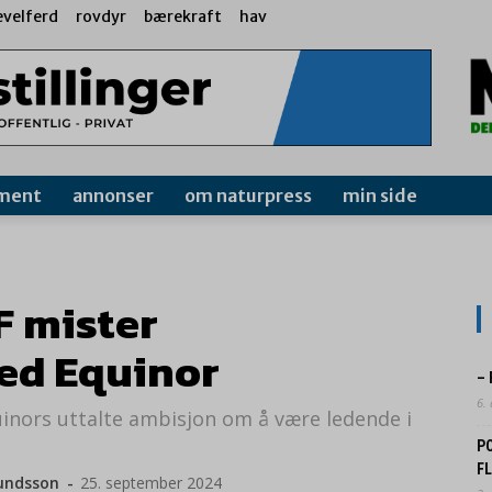
evelferd
rovdyr
bærekraft
hav
ment
annonser
om naturpress
min side
F mister
ed Equinor
–
6.
ors uttalte ambisjon om å være ledende i
P
F
mundsson
-
25. september 2024