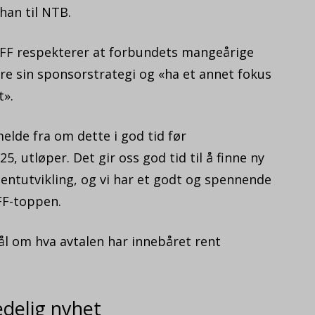
han til NTB.
 NFF respekterer at forbundets mangeårige
e sin sponsorstrategi og «ha et annet fokus
t».
elde fra om dette i god tid før
, utløper. Det gir oss god tid til å finne ny
entutvikling, og vi har et godt og spennende
NFF-toppen.
l om hva avtalen har innebåret rent
edelig nyhet