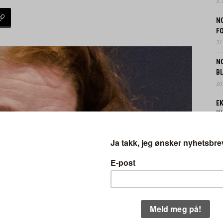
3.
N
FO
31.
N
B
30.
EK
IN
29.