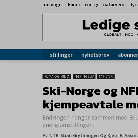
meninger
klima
energi
naturvern
dyr
stillinger
nyhetsbrev
abonne
KLIMA OG MILJØ
NÆRINGSLIV
NYHETER
Ski-Norge og NF
kjempeavtale m
Endringen henger sammen med Equin
energiomstillingen.
Av
NTB-Stian Grythaugen Og Kjetil F. Aas