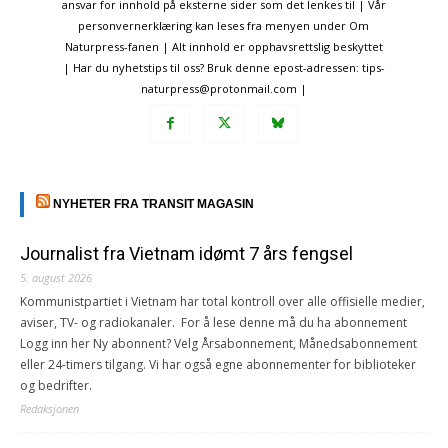
ansvar for innhold på eksterne sider som det lenkes til | Vår
personvernerklæring kan leses fra menyen under Om
Naturpress-fanen | Alt innhold er opphavsrettslig beskyttet
| Har du nyhetstips til oss? Bruk denne epost-adressen: tips-
naturpress@protonmail.com |
NYHETER FRA TRANSIT MAGASIN
Journalist fra Vietnam idømt 7 års fengsel
5. august 2026
Kommunistpartiet i Vietnam har total kontroll over alle offisielle medier,
aviser, TV- og radiokanaler. For å lese denne må du ha abonnement
Logg inn her Ny abonnent? Velg Årsabonnement, Månedsabonnement
eller 24-timers tilgang. Vi har også egne abonnementer for biblioteker
og bedrifter.
Redaksjonen