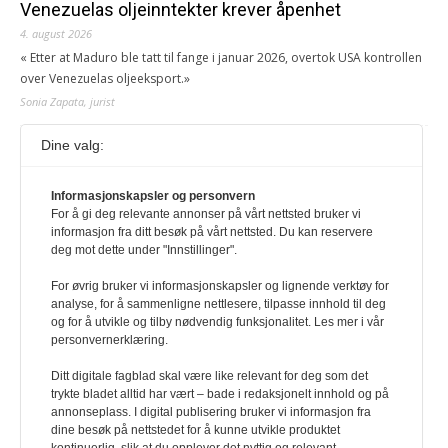
Venezuelas oljeinntekter krever åpenhet
4. august 2026
« Etter at Maduro ble tatt til fange i januar 2026, overtok USA kontrollen
over Venezuelas oljeeksport.»
Sonia Zapata, jurist
Dine valg:
117,8 millioner er på flukt, en nedgang fra forrige
år
1. august 2026
Informasjonskapsler og personvern
For å gi deg relevante annonser på vårt nettsted bruker vi
Ville ha tilsvart verdens trettende største land i folketall. For å lese
informasjon fra ditt besøk på vårt nettsted. Du kan reservere
denne må du ha abonnement Logg inn her Ny abonnent? Velg
deg mot dette under "Innstillinger".
Årsabonnement, Månedsabonnement eller 24-timers tilgang. Vi har
også egne abonnementer for biblioteker og bedrifter.
For øvrig bruker vi informasjonskapsler og lignende verktøy for
analyse, for å sammenligne nettlesere, tilpasse innhold til deg
Redaksjonen
og for å utvikle og tilby nødvendig funksjonalitet. Les mer i vår
personvernerklæring.
Ditt digitale fagblad skal være like relevant for deg som det
trykte bladet alltid har vært – bade i redaksjonelt innhold og på
annonseplass. I digital publisering bruker vi informasjon fra
dine besøk på nettstedet for å kunne utvikle produktet