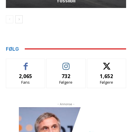
fossilbil
FØLG
2,065
732
1,652
Fans
Følgere
Følgere
- Annonse -