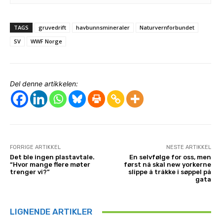
TAGS
gruvedrift
havbunnsmineraler
Naturvernforbundet
SV
WWF Norge
Del denne artikkelen:
FORRIGE ARTIKKEL
NESTE ARTIKKEL
Det ble ingen plastavtale.
En selvfølge for oss, men
“Hvor mange flere møter
først nå skal new yorkerne
trenger vi?”
slippe å tråkke i søppel på
gata
LIGNENDE ARTIKLER