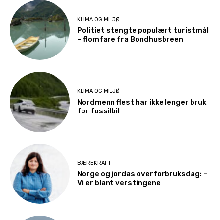
KLIMA OG MILJØ
Politiet stengte populært turistmål
– flomfare fra Bondhusbreen
KLIMA OG MILJØ
Nordmenn flest har ikke lenger bruk
for fossilbil
BÆREKRAFT
Norge og jordas overforbruksdag: –
Vi er blant verstingene