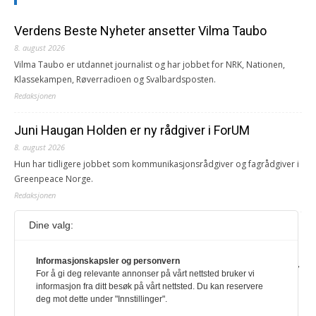
Verdens Beste Nyheter ansetter Vilma Taubo
8. august 2026
Vilma Taubo er utdannet journalist og har jobbet for NRK, Nationen,
Klassekampen, Røverradioen og Svalbardsposten.
Redaksjonen
Juni Haugan Holden er ny rådgiver i ForUM
8. august 2026
Hun har tidligere jobbet som kommunikasjonsrådgiver og fagrådgiver i
Greenpeace Norge.
Redaksjonen
Dine valg:
Journalist fra Vietnam idømt 7 års fengsel
5. august 2026
Informasjonskapsler og personvern
Kommunistpartiet i Vietnam har total kontroll over alle offisielle medier,
For å gi deg relevante annonser på vårt nettsted bruker vi
aviser, TV- og radiokanaler. For å lese denne må du ha abonnement
informasjon fra ditt besøk på vårt nettsted. Du kan reservere
Logg inn her Ny abonnent? Velg Årsabonnement, Månedsabonnement
deg mot dette under "Innstillinger".
eller 24-timers tilgang. Vi har også egne abonnementer for biblioteker