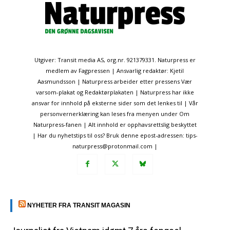
Utgiver: Transit media AS, org.nr. 921379331. Naturpress er
medlem av Fagpressen | Ansvarlig redaktør: Kjetil
Aasmundsson | Naturpress arbeider etter pressens Vær
varsom-plakat og Redaktørplakaten | Naturpress har ikke
ansvar for innhold på eksterne sider som det lenkes til | Vår
personvernerklæring kan leses fra menyen under Om
Naturpress-fanen | Alt innhold er opphavsrettslig beskyttet
| Har du nyhetstips til oss? Bruk denne epost-adressen: tips-
naturpress@protonmail.com |
NYHETER FRA TRANSIT MAGASIN