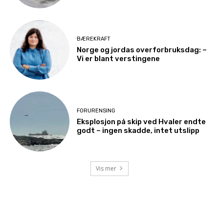
BÆREKRAFT
Norge og jordas overforbruksdag: –
Vi er blant verstingene
FORURENSING
Eksplosjon på skip ved Hvaler endte
godt – ingen skadde, intet utslipp
Vis mer