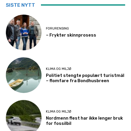
SISTE NYTT
FORURENSING
– Frykter skinnprosess
KLIMA OG MILJØ
Politiet stengte populært turistmål
– flomfare fra Bondhusbreen
KLIMA OG MILJØ
Nordmenn flest har ikke lenger bruk
for fossilbil