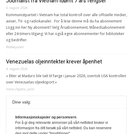
Journalist fra Vietnam idømt 7 års fengsel
5. august 2026
Kommunistpartiet i Vietnam har total kontroll over alle offisielle medier,
aviser, TV- og radiokanaler. For å lese denne må du ha abonnement
Logg inn her Ny abonnent? Velg Årsabonnement, Månedsabonnement
eller 24-timers tilgang. Vi har også egne abonnementer for biblioteker
og bedrifter.
Redaksjonen
Venezuelas oljeinntekter krever åpenhet
4. august 2026
« Etter at Maduro ble tatt til fange i januar 2026, overtok USA kontrollen
over Venezuelas oljeeksport.»
Sonia Zapata, jurist
Dine valg:
117,8 millioner er på flukt, en nedgang fra forrige
år
1. august 2026
Informasjonskapsler og personvern
For å gi deg relevante annonser på vårt nettsted bruker vi
Ville ha tilsvart verdens trettende største land i folketall. For å lese
informasjon fra ditt besøk på vårt nettsted. Du kan reservere
denne må du ha abonnement Logg inn her Ny abonnent? Velg
deg mot dette under "Innstillinger".