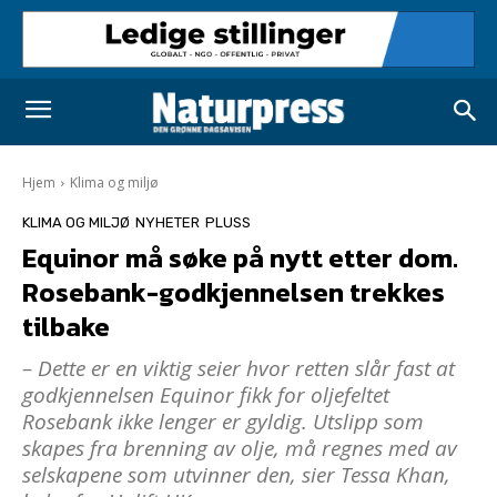
Hjem
Klima og miljø
KLIMA OG MILJØ
NYHETER
PLUSS
Equinor må søke på nytt etter dom.
Rosebank-godkjennelsen trekkes
tilbake
– Dette er en viktig seier hvor retten slår fast at
godkjennelsen Equinor fikk for oljefeltet
Rosebank ikke lenger er gyldig. Utslipp som
skapes fra brenning av olje, må regnes med av
selskapene som utvinner den, sier Tessa Khan,