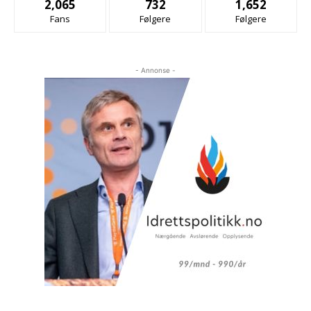
2,065
732
1,652
Fans
Følgere
Følgere
- Annonse -