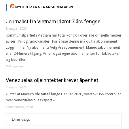
NYHETER FRA TRANSIT MAGASIN
Journalist fra Vietnam idømt 7 års fengsel
5. august 2026
Kommunistpartiet i Vietnam har total kontroll over alle offisielle medier,
aviser, TV- og radiokanaler. For å lese denne må du ha abonnement
Logg inn her Ny abonnent? Velg Årsabonnement, Månedsabonnement
eller 24-timers tilgang. Vi har også egne abonnementer for biblioteker
og bedrifter.
Redaksjonen
Venezuelas oljeinntekter krever åpenhet
4. august 2026
« Etter at Maduro ble tatt til fange i januar 2026, overtok USA kontrollen
over Venezuelas oljeeksport.»
Sonia Zapata, jurist
Dine valg:
117,8 millioner er på flukt, en nedgang fra forrige
år