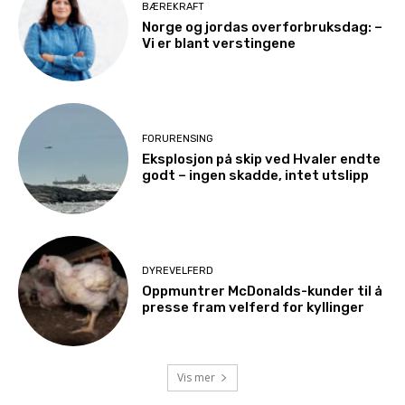
BÆREKRAFT
Norge og jordas overforbruksdag: –
Vi er blant verstingene
FORURENSING
Eksplosjon på skip ved Hvaler endte
godt – ingen skadde, intet utslipp
DYREVELFERD
Oppmuntrer McDonalds-kunder til å
presse fram velferd for kyllinger
Vis mer