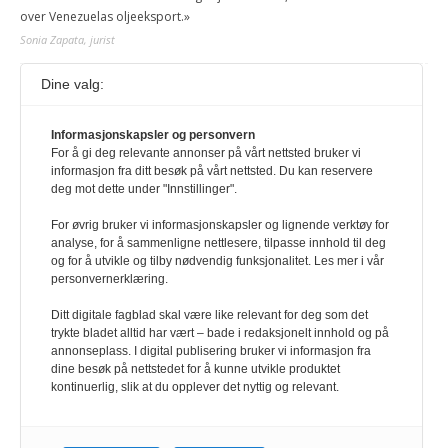
over Venezuelas oljeeksport.»
Sonia Zapata, jurist
Dine valg:
117,8 millioner er på flukt, en nedgang fra forrige
år
1. august 2026
Informasjonskapsler og personvern
For å gi deg relevante annonser på vårt nettsted bruker vi
Ville ha tilsvart verdens trettende største land i folketall. For å lese
informasjon fra ditt besøk på vårt nettsted. Du kan reservere
denne må du ha abonnement Logg inn her Ny abonnent? Velg
deg mot dette under "Innstillinger".
Årsabonnement, Månedsabonnement eller 24-timers tilgang. Vi har
også egne abonnementer for biblioteker og bedrifter.
For øvrig bruker vi informasjonskapsler og lignende verktøy for
analyse, for å sammenligne nettlesere, tilpasse innhold til deg
Redaksjonen
og for å utvikle og tilby nødvendig funksjonalitet. Les mer i vår
personvernerklæring.
Ditt digitale fagblad skal være like relevant for deg som det
trykte bladet alltid har vært – bade i redaksjonelt innhold og på
annonseplass. I digital publisering bruker vi informasjon fra
dine besøk på nettstedet for å kunne utvikle produktet
kontinuerlig, slik at du opplever det nyttig og relevant.