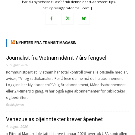
| Har du nyhetstips til oss? Bruk denne epost-adressen: tips-
naturpress@protonmail.com |
NYHETER FRA TRANSIT MAGASIN
Journalist fra Vietnam idømt 7 års fengsel
5. august 2026
Kommunistpartiet i Vietnam har total kontroll over alle offisielle medier,
aviser, TV- og radiokanaler. For å lese denne må du ha abonnement
Logg inn her Ny abonnent? Velg Årsabonnement, Månedsabonnement
eller 24-timers tilgang. Vi har også egne abonnementer for biblioteker
og bedrifter.
Redaksjonen
Venezuelas oljeinntekter krever åpenhet
4. august 2026
« Etter at Maduro ble tatt til fange i januar 2026, overtok USA kontrollen