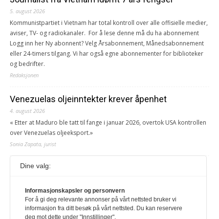
5. august 2026
Kommunistpartiet i Vietnam har total kontroll over alle offisielle medier,
aviser, TV- og radiokanaler. For å lese denne må du ha abonnement
Logg inn her Ny abonnent? Velg Årsabonnement, Månedsabonnement
eller 24-timers tilgang. Vi har også egne abonnementer for biblioteker
og bedrifter.
Redaksjonen
Venezuelas oljeinntekter krever åpenhet
4. august 2026
« Etter at Maduro ble tatt til fange i januar 2026, overtok USA kontrollen
over Venezuelas oljeeksport.»
Sonia Zapata, jurist
Dine valg:
117,8 millioner er på flukt, en nedgang fra forrige
år
1. august 2026
Informasjonskapsler og personvern
For å gi deg relevante annonser på vårt nettsted bruker vi
Ville ha tilsvart verdens trettende største land i folketall. For å lese
informasjon fra ditt besøk på vårt nettsted. Du kan reservere
denne må du ha abonnement Logg inn her Ny abonnent? Velg
deg mot dette under "Innstillinger".