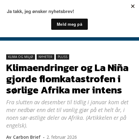
KLIMA OG MILJØ
NYHETER
PLUSS
Klimaendringer og La Niña
gjorde flomkatastrofen i
sørlige Afrika mer intens
Fra slutten av desember til tidlig i januar kom det
mer nedbør enn det til vanlig gjør på et helt år, i
noen sør-østlige deler av Afrika. (Artikkelen er på
engelsk).
Av
Carbon Brief
-
2. februar 2026