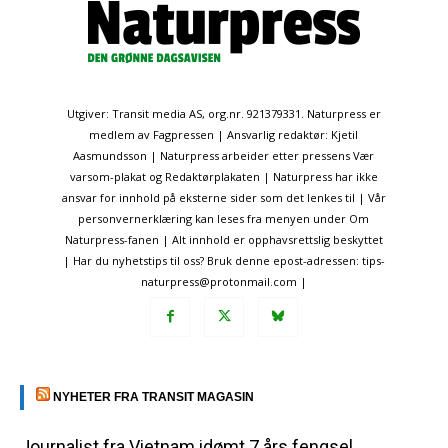
Utgiver: Transit media AS, org.nr. 921379331. Naturpress er
medlem av Fagpressen | Ansvarlig redaktør: Kjetil
Aasmundsson | Naturpress arbeider etter pressens Vær
varsom-plakat og Redaktørplakaten | Naturpress har ikke
ansvar for innhold på eksterne sider som det lenkes til | Vår
personvernerklæring kan leses fra menyen under Om
Naturpress-fanen | Alt innhold er opphavsrettslig beskyttet
| Har du nyhetstips til oss? Bruk denne epost-adressen: tips-
naturpress@protonmail.com |
NYHETER FRA TRANSIT MAGASIN
Journalist fra Vietnam idømt 7 års fengsel