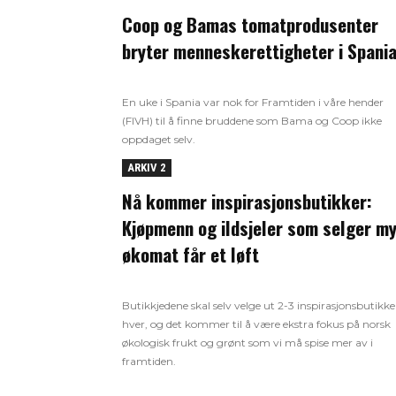
Coop og Bamas tomatprodusenter
bryter menneskerettigheter i Spani
En uke i Spania var nok for Framtiden i våre hender
(FIVH) til å finne bruddene som Bama og Coop ikke
oppdaget selv.
ARKIV 2
Nå kommer inspirasjonsbutikker:
Kjøpmenn og ildsjeler som selger m
økomat får et løft
Butikkjedene skal selv velge ut 2-3 inspirasjonsbutikke
hver, og det kommer til å være ekstra fokus på norsk
økologisk frukt og grønt som vi må spise mer av i
framtiden.