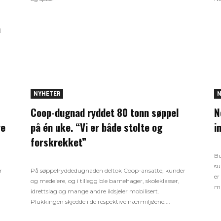
a
NYHETER
N
Coop-dugnad ryddet 80 tonn søppel
N
ye
på én uke. “Vi er både stolte og
i
forskrekket”
Bu
su
r
På søppelryddedugnaden deltok Coop-ansatte, kunder
er
og medeiere, og i tillegg ble barnehager, skoleklasser,
ma
idrettslag og mange andre ildsjeler mobilisert.
Plukkingen skjedde i de respektive nærmiljøene....