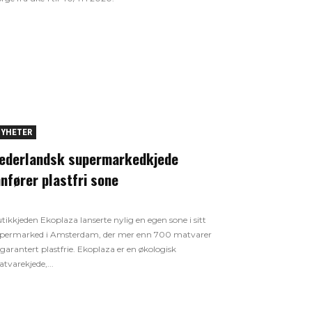
YHETER
ederlandsk supermarkedkjede
nnfører plastfri sone
tikkjeden Ekoplaza lanserte nylig en egen sone i sitt
permarked i Amsterdam, der mer enn 700 matvarer
 garantert plastfrie. Ekoplaza er en økologisk
tvarekjede,...