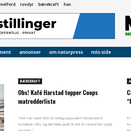
evelferd
rovdyr
bærekraft
hav
ment
annonser
om naturpress
min side
BÆREKRAFT
A
Obs! Kafé Harstad topper Coops
C
matredderliste
“
"Det har raskt blitt et veldig populært tilbud blant
Fr
kundene våre, og det føles godt å vite at varene blir solgt
ku
og spist."
No