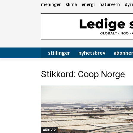
meninger
klima
energi
naturvern
dyr
stillinger
nyhetsbrev
abonne
Stikkord: Coop Norge
ARKIV 2