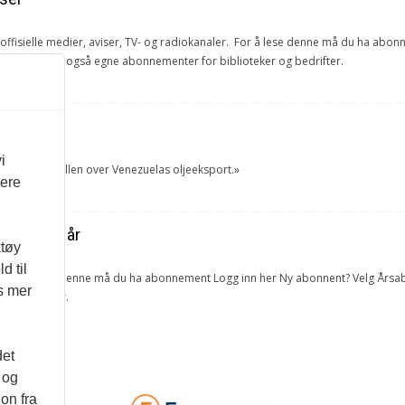
e offisielle medier, aviser, TV- og radiokanaler. For å lese denne må du ha ab
ang. Vi har også egne abonnementer for biblioteker og bedrifter.
et
i
tok USA kontrollen over Venezuelas oljeeksport.»
vere
ra forrige år
ktøy
d til
lketall. For å lese denne må du ha abonnement Logg inn her Ny abonnent? Velg 
es mer
 og bedrifter.
det
 og
on fra