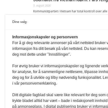
5. august 2026
Kommunistpartiet i Vietnam har total kontroll over all
Årsabonnement, Månedsabonnement eller 24-timers tilg
Dine valg:
Redaksjonen
Venezuelas oljeinntekter krever åpenh
Informasjonskapsler og personvern
4. august 2026
For å gi deg relevante annonser på vårt nettsted bruker v
« Etter at Maduro ble tatt til fange i januar 2026, over
informasjon fra ditt besøk på vårt nettsted. Du kan reser
Sonia Zapata, jurist
deg mot dette under "Innstillinger".
117,8 millioner er på flukt, en nedgang f
For øvrig bruker vi informasjonskapsler og lignende ver
1. august 2026
for analyse, for å sammenligne nettlesere, tilpasse innhol
Ville ha tilsvart verdens trettende største land i fo
deg og for å utvikle og tilby nødvendig funksjonalitet. L
tilgang. Vi har også egne abonnementer for biblioteker
i vår personvernerklæring.
Redaksjonen
Ditt digitale fagblad skal være like relevant for deg som 
trykte bladet alltid har vært – bade i redaksjonelt innhold
på annonseplass. I digital publisering bruker vi informasj