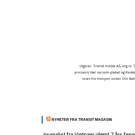
Utgiver: Transit media AS, org.nr
pressens Vær varsom-plakat og Redakt
leses fra menyen under Om Naturp
NYHETER FRA TRANSIT MAGASIN
Journalist fra Vietnam idømt 7 års feng