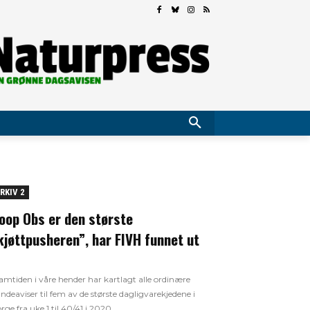
RKIV 2
oop Obs er den største
kjøttpusheren”, har FIVH funnet ut
amtiden i våre hender har kartlagt alle ordinære
ndeaviser til fem av de største dagligvarekjedene i
rge fra uke 1 til 40/41 i 2020.