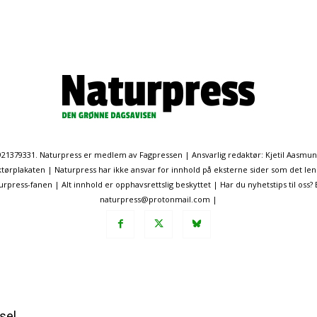
. 921379331. Naturpress er medlem av Fagpressen | Ansvarlig redaktør: Kjetil Aasmu
ørplakaten | Naturpress har ikke ansvar for innhold på eksterne sider som det len
ress-fanen | Alt innhold er opphavsrettslig beskyttet | Har du nyhetstips til oss?
naturpress@protonmail.com |
sel