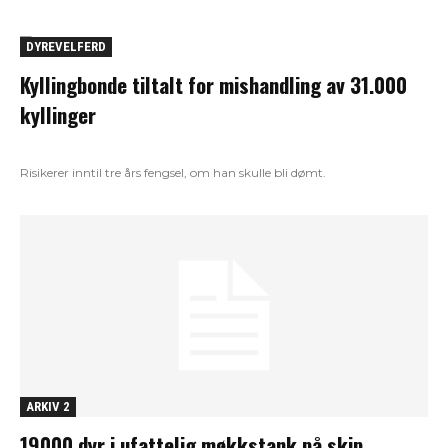
DYREVELFERD
Kyllingbonde tiltalt for mishandling av 31.000
kyllinger
Risikerer inntil tre års fengsel, om han skulle bli dømt.
ARKIV 2
19000 dyr i ufattelig møkkstank på skip.