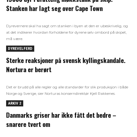
Stanken har lagt seg over Cape Town
Dyrevernere skal ha sagt om stanken i byen at den er ubeskrivelig, og
at det indikerer hvordan forholdene for dyrene selv ombord på skipet,
må være.
DYREVELFERD
Sterke reaksjoner på svensk kyllingskandale.
Nortura er berørt
Det er brudd på alle regler og alle standarder for slik produksjon i både
Norge og Sverige, sier Norturas konserndirektør Kjell Rakkenes.
ARKIV 2
Danmarks griser har ikke fått det bedre –
snarere tvert om