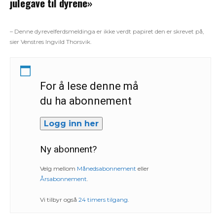
julegave til dyrene»
– Denne dyrevelferdsmeldinga er ikke verdt papiret den er skrevet på,
sier Venstres Ingvild Thorsvik.
For å lese denne må
du ha abonnement
Logg inn her
Ny abonnent?
Velg mellom
Månedsabonnement
eller
Årsabonnement
.
Vi tilbyr også
24 timers tilgang
.