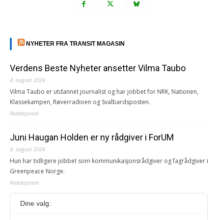
NYHETER FRA TRANSIT MAGASIN
Verdens Beste Nyheter ansetter Vilma Taubo
8. august 2026
Vilma Taubo er utdannet journalist og har jobbet for NRK, Nationen,
Klassekampen, Røverradioen og Svalbardsposten.
Redaksjonen
Juni Haugan Holden er ny rådgiver i ForUM
8. august 2026
Hun har tidligere jobbet som kommunikasjonsrådgiver og fagrådgiver i
Greenpeace Norge.
Redaksjonen
Dine valg:
Journalist fra Vietnam idømt 7 års fengsel
5. august 2026