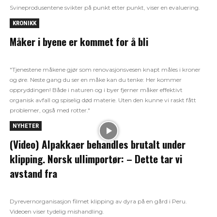
Svineprodusentene svikter på punkt etter punkt, viser en evaluering.
KRONIKK
Måker i byene er kommet for å bli
"Tjenestene måkene gjør som renovasjonsvesen knapt måles i kroner
og øre. Neste gang du ser en måke kan du tenke: Her kommer
oppryddingen! Både i naturen og i byer fjerner måker effektivt
organisk avfall og spiselig død materie. Uten den kunne vi raskt fått
problemer, også med rotter."
NYHETER
(Video) Alpakkaer behandles brutalt under
klipping. Norsk ullimportør: – Dette tar vi
avstand fra
Dyrevernorganisasjon filmet klipping av dyra på en gård i Peru.
Videoen viser tydelig mishandling.