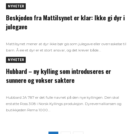
NYHETER
Beskjeden fra Mattilsynet er klar: Ikke gi dyr i
julegave
Mattilsynet mener at dyr ikke bør gis som julegave eller overraskelse til
barn. Å eie et dyr er et stort ansvar, og det krever både...
NYHETER
Hubbard – ny kylling som introduseres er
sunnere og vokser saktere
Hubbard JA 787 er det fulle navnet på den nye kyllingen. Den skal
erstatte Ross 308 i Norsk Kyllings produksjon. Dyrevernalliansen og
butikkjeden Rema 1000...