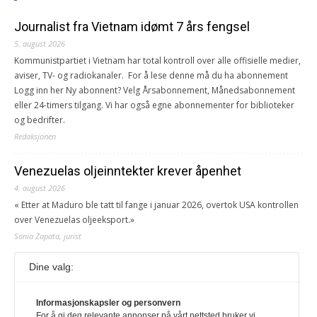
Journalist fra Vietnam idømt 7 års fengsel
5. august 2026
Kommunistpartiet i Vietnam har total kontroll over alle offisielle medier,
aviser, TV- og radiokanaler. For å lese denne må du ha abonnement
Logg inn her Ny abonnent? Velg Årsabonnement, Månedsabonnement
eller 24-timers tilgang. Vi har også egne abonnementer for biblioteker
og bedrifter.
Redaksjonen
Venezuelas oljeinntekter krever åpenhet
4. august 2026
« Etter at Maduro ble tatt til fange i januar 2026, overtok USA kontrollen
over Venezuelas oljeeksport.»
Sonia Zapata, jurist
Dine valg:
117,8 millioner er på flukt, en nedgang fra forrige
år
Informasjonskapsler og personvern
1. august 2026
For å gi deg relevante annonser på vårt nettsted bruker vi