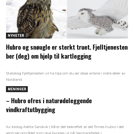
NYHETER
Hubro og snøugle er sterkt truet. Fjelltjenesten
ber (deg) om hjelp til kartlegging
Statskog Fjelltjenesten vil ha tips om du ser disse artene i indre deler av
Nordland.
MENINGER
– Hubro ofres i naturødeleggende
vindkraftutbygging
Av biolog Alette Sandvik | Nå er det bekreftet at det finnes hubro i det
sentrale området som skal bygges ut på Sørmarkfjellet i...