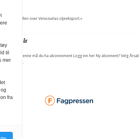
et
i
tok USA kontrollen over Venezuelas oljeeksport.»
vere
ra forrige år
ktøy
d til
lketall. For å lese denne må du ha abonnement Logg inn her Ny abonnent? Velg 
es mer
 og bedrifter.
det
 og
on fra
gte