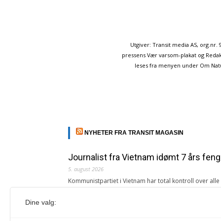
Utgiver: Transit media AS, org.nr
pressens Vær varsom-plakat og Redakt
leses fra menyen under Om Naturp
NYHETER FRA TRANSIT MAGASIN
Journalist fra Vietnam idømt 7 års feng
5. august 2026
Kommunistpartiet i Vietnam har total kontroll over all
Årsabonnement, Månedsabonnement eller 24-timers tilg
Dine valg:
Redaksjonen