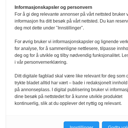
Venezuelas oljeinntekter krever åpenh
Informasjonskapsler og personvern
4. august 2026
For å gi deg relevante annonser på vårt nettsted bruker v
« Etter at Maduro ble tatt til fange i januar 2026, over
informasjon fra ditt besøk på vårt nettsted. Du kan reser
Sonia Zapata, jurist
deg mot dette under "Innstillinger".
117,8 millioner er på flukt, en nedgang f
For øvrig bruker vi informasjonskapsler og lignende ver
1. august 2026
for analyse, for å sammenligne nettlesere, tilpasse innhol
Ville ha tilsvart verdens trettende største land i fo
deg og for å utvikle og tilby nødvendig funksjonalitet. L
tilgang. Vi har også egne abonnementer for biblioteker
i vår personvernerklæring.
Redaksjonen
Ditt digitale fagblad skal være like relevant for deg som 
trykte bladet alltid har vært – bade i redaksjonelt innhold
på annonseplass. I digital publisering bruker vi informasj
dine besøk på nettstedet for å kunne utvikle produktet
kontinuerlig, slik at du opplever det nyttig og relevant.
Innstillinger
Godta val