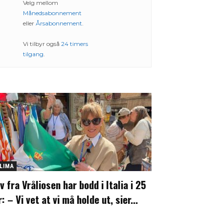
Velg mellom
Månedsabonnement
eller
Årsabonnement
.
Vi tilbyr også
24 timers
tilgang
.
LIMA
iv fra Vråliosen har bodd i Italia i 25
r: – Vi vet at vi må holde ut, sier...