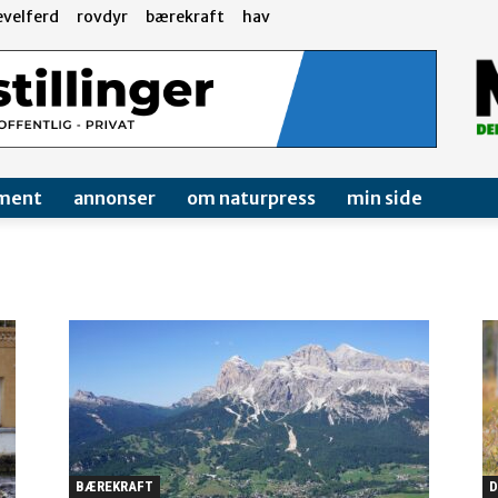
evelferd
rovdyr
bærekraft
hav
ment
annonser
om naturpress
min side
BÆREKRAFT
D