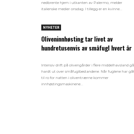
nedbrente hjem i utkanten av Palermo, melder
italienske medier onsdag. I tillegg er en kvinne...
NYHETER
Oliveninnhøsting tar livet av
hundretusenvis av småfugl hvert år
Intensiv drift på olivengårder i flere middelhavsland gå
hardt ut over småfuglbestandene. Når fuglene har gå
til ro for natten i oliventrærne kommer
innhøstingsmaskinene...