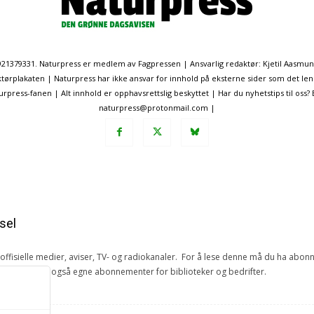
. 921379331. Naturpress er medlem av Fagpressen | Ansvarlig redaktør: Kjetil Aasmu
ørplakaten | Naturpress har ikke ansvar for innhold på eksterne sider som det len
ress-fanen | Alt innhold er opphavsrettslig beskyttet | Har du nyhetstips til oss?
naturpress@protonmail.com |
sel
e offisielle medier, aviser, TV- og radiokanaler. For å lese denne må du ha ab
ang. Vi har også egne abonnementer for biblioteker og bedrifter.