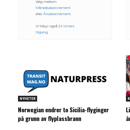
Velg mellom
Månedsabonnement
eller
Årsabonnement
.
Vi tilbyr også
24 timers
tilgang
.
NYHETER
K
Norwegian endrer to Sicilia-flyginger
L
på grunn av flyplassbrann
å