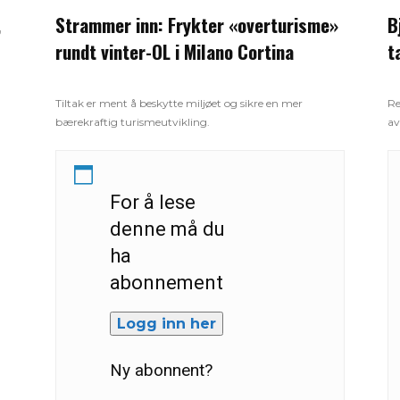
,
Strammer inn: Frykter «overturisme»
B
rundt vinter-OL i Milano Cortina
t
Tiltak er ment å beskytte miljøet og sikre en mer
Re
bærekraftig turismeutvikling.
av
For å lese
denne må du
ha
abonnement
Logg inn her
Ny abonnent?