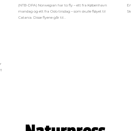
(NTB-DPA) Norwegian har to fly – ett fra København
En
mandag og ett fra Oslo tirsdag – som skulle fløyet til
Sk
Catania. Disse flyene går til...
r
tt