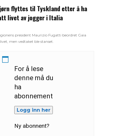
jørn flyttes til Tyskland etter å ha
att livet av jogger i Italia
gionens president Maurizio Fugatti beordret Gaia
livet, men vedtaket ble stanset.
For å lese
denne må du
ha
abonnement
Logg inn her
Ny abonnent?