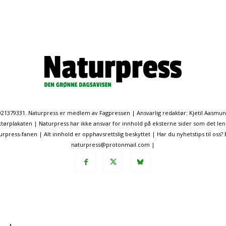
. 921379331. Naturpress er medlem av Fagpressen | Ansvarlig redaktør: Kjetil Aasmu
ørplakaten | Naturpress har ikke ansvar for innhold på eksterne sider som det len
ress-fanen | Alt innhold er opphavsrettslig beskyttet | Har du nyhetstips til oss?
naturpress@protonmail.com |