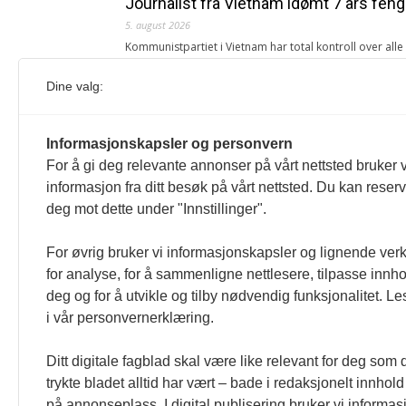
Journalist fra Vietnam idømt 7 års feng
5. august 2026
Kommunistpartiet i Vietnam har total kontroll over all
Årsabonnement, Månedsabonnement eller 24-timers tilg
Dine valg:
Redaksjonen
Venezuelas oljeinntekter krever åpenh
Informasjonskapsler og personvern
4. august 2026
For å gi deg relevante annonser på vårt nettsted bruker v
« Etter at Maduro ble tatt til fange i januar 2026, over
informasjon fra ditt besøk på vårt nettsted. Du kan reser
Sonia Zapata, jurist
deg mot dette under "Innstillinger".
117,8 millioner er på flukt, en nedgang f
For øvrig bruker vi informasjonskapsler og lignende ver
1. august 2026
for analyse, for å sammenligne nettlesere, tilpasse innhol
Ville ha tilsvart verdens trettende største land i fo
deg og for å utvikle og tilby nødvendig funksjonalitet. L
tilgang. Vi har også egne abonnementer for biblioteker
i vår personvernerklæring.
Redaksjonen
Ditt digitale fagblad skal være like relevant for deg som 
trykte bladet alltid har vært – bade i redaksjonelt innhold
på annonseplass. I digital publisering bruker vi informasj