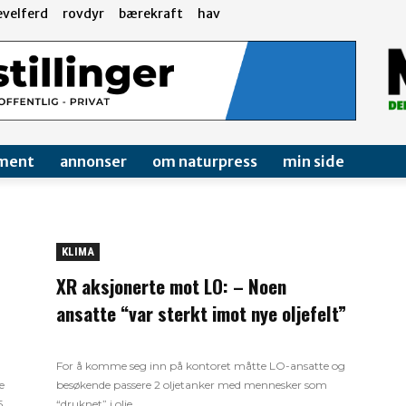
evelferd
rovdyr
bærekraft
hav
ment
annonser
om naturpress
min side
KLIMA
XR aksjonerte mot LO: – Noen
ansatte “var sterkt imot nye oljefelt”
For å komme seg inn på kontoret måtte LO-ansatte og
e
besøkende passere 2 oljetanker med mennesker som
.
“druknet” i olje.