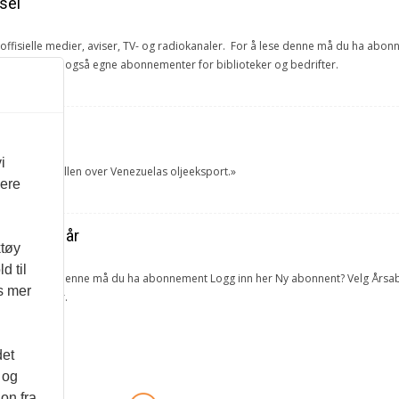
sel
e offisielle medier, aviser, TV- og radiokanaler. For å lese denne må du ha ab
ang. Vi har også egne abonnementer for biblioteker og bedrifter.
et
i
tok USA kontrollen over Venezuelas oljeeksport.»
vere
ra forrige år
ktøy
d til
lketall. For å lese denne må du ha abonnement Logg inn her Ny abonnent? Velg 
es mer
 og bedrifter.
det
 og
on fra