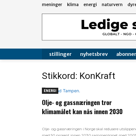
meninger
klima
energi
naturvern
dyr
stillinger
nyhetsbrev
abonne
Stikkord: KonKraft
ENERGI
Olje- og gassnæringen tror
klimamålet kan nås innen 2030
Olje- og gassnæringen i Norge skal redusere utslippen
med 50 prosent innen 2030 sammenlignet med 2005