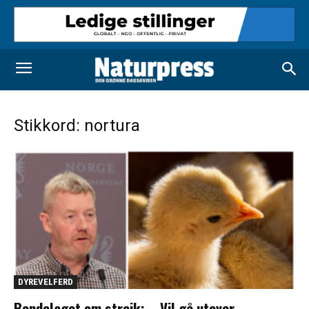
Stikkord: nortura
DYREVELFERD
Bondelaget om streik: – Vil gå utover