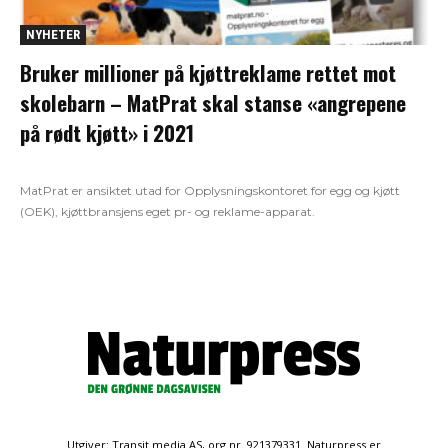
NYHETER
Bruker millioner på kjøttreklame rettet mot
skolebarn – MatPrat skal stanse «angrepene
på rødt kjøtt» i 2021
MatPrat er ansiktet utad for Opplysningskontoret for egg og kjøtt
(OEK), kjøttbransjens eget pr- og reklame-apparat.
Utgiver: Transit media AS, org.nr. 921379331. Naturpress er