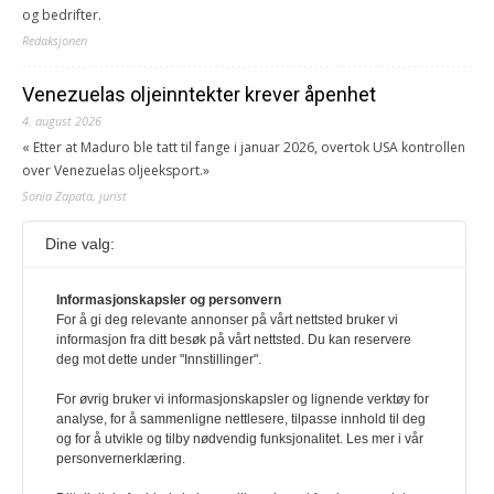
og bedrifter.
Redaksjonen
Venezuelas oljeinntekter krever åpenhet
4. august 2026
« Etter at Maduro ble tatt til fange i januar 2026, overtok USA kontrollen
over Venezuelas oljeeksport.»
Sonia Zapata, jurist
Dine valg:
117,8 millioner er på flukt, en nedgang fra forrige
år
1. august 2026
Informasjonskapsler og personvern
For å gi deg relevante annonser på vårt nettsted bruker vi
Ville ha tilsvart verdens trettende største land i folketall. For å lese
informasjon fra ditt besøk på vårt nettsted. Du kan reservere
denne må du ha abonnement Logg inn her Ny abonnent? Velg
deg mot dette under "Innstillinger".
Årsabonnement, Månedsabonnement eller 24-timers tilgang. Vi har
også egne abonnementer for biblioteker og bedrifter.
For øvrig bruker vi informasjonskapsler og lignende verktøy for
analyse, for å sammenligne nettlesere, tilpasse innhold til deg
Redaksjonen
og for å utvikle og tilby nødvendig funksjonalitet. Les mer i vår
personvernerklæring.