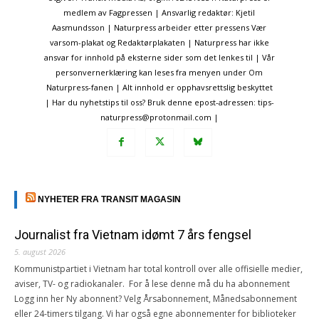
medlem av Fagpressen | Ansvarlig redaktør: Kjetil
Aasmundsson | Naturpress arbeider etter pressens Vær
varsom-plakat og Redaktørplakaten | Naturpress har ikke
ansvar for innhold på eksterne sider som det lenkes til | Vår
personvernerklæring kan leses fra menyen under Om
Naturpress-fanen | Alt innhold er opphavsrettslig beskyttet
| Har du nyhetstips til oss? Bruk denne epost-adressen: tips-
naturpress@protonmail.com |
NYHETER FRA TRANSIT MAGASIN
Journalist fra Vietnam idømt 7 års fengsel
5. august 2026
Kommunistpartiet i Vietnam har total kontroll over alle offisielle medier,
aviser, TV- og radiokanaler. For å lese denne må du ha abonnement
Logg inn her Ny abonnent? Velg Årsabonnement, Månedsabonnement
eller 24-timers tilgang. Vi har også egne abonnementer for biblioteker