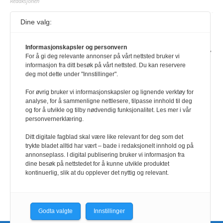
Redaksjonen
Dine valg:
Journalist fra Vietnam idømt 7 års fengsel
5. august 2026
Informasjonskapsler og personvern
Kommunistpartiet i Vietnam har total kontroll over alle offisielle medier,
For å gi deg relevante annonser på vårt nettsted bruker vi
aviser, TV- og radiokanaler. For å lese denne må du ha abonnement
informasjon fra ditt besøk på vårt nettsted. Du kan reservere
Logg inn her Ny abonnent? Velg Årsabonnement, Månedsabonnement
deg mot dette under "Innstillinger".
eller 24-timers tilgang. Vi har også egne abonnementer for biblioteker
og bedrifter.
For øvrig bruker vi informasjonskapsler og lignende verktøy for
analyse, for å sammenligne nettlesere, tilpasse innhold til deg
Redaksjonen
og for å utvikle og tilby nødvendig funksjonalitet. Les mer i vår
personvernerklæring.
Ditt digitale fagblad skal være like relevant for deg som det
trykte bladet alltid har vært – bade i redaksjonelt innhold og på
annonseplass. I digital publisering bruker vi informasjon fra
dine besøk på nettstedet for å kunne utvikle produktet
kontinuerlig, slik at du opplever det nyttig og relevant.
Godta valgte
Innstillinger