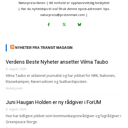
Naturpress-fanen | Alt innhold er opphavsrettslig beskyttet
| Har du nyhetstips til oss? Bruk denne epost-adressen: tips-
naturpress@protonmail.com |
NYHETER FRA TRANSIT MAGASIN
Verdens Beste Nyheter ansetter Vilma Taubo
8. august 2026
Vilma Taubo er utdannet journalist og har jobbet for NRK, Nationen,
Klassekampen, Røverradioen og Svalbardsposten.
Redaksjonen
Juni Haugan Holden er ny rådgiver i ForUM
8. august 2026
Hun har tidligere jobbet som kommunikasjonsrådgiver og fagrådgiver i
Greenpeace Norge.