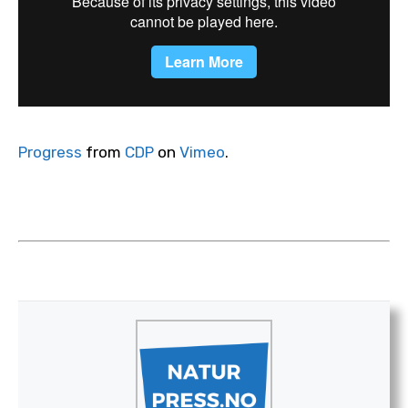
Progress
from
CDP
on
Vimeo
.