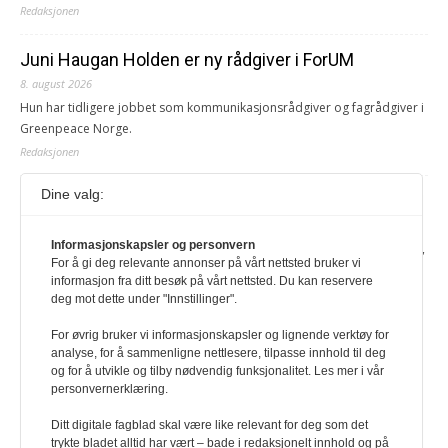
Redaksjonen
Juni Haugan Holden er ny rådgiver i ForUM
8. august 2026
Hun har tidligere jobbet som kommunikasjonsrådgiver og fagrådgiver i
Greenpeace Norge.
Redaksjonen
Dine valg:
Journalist fra Vietnam idømt 7 års fengsel
5. august 2026
Informasjonskapsler og personvern
Kommunistpartiet i Vietnam har total kontroll over alle offisielle medier,
For å gi deg relevante annonser på vårt nettsted bruker vi
aviser, TV- og radiokanaler. For å lese denne må du ha abonnement
informasjon fra ditt besøk på vårt nettsted. Du kan reservere
Logg inn her Ny abonnent? Velg Årsabonnement, Månedsabonnement
deg mot dette under "Innstillinger".
eller 24-timers tilgang. Vi har også egne abonnementer for biblioteker
og bedrifter.
For øvrig bruker vi informasjonskapsler og lignende verktøy for
analyse, for å sammenligne nettlesere, tilpasse innhold til deg
Redaksjonen
og for å utvikle og tilby nødvendig funksjonalitet. Les mer i vår
personvernerklæring.
Ditt digitale fagblad skal være like relevant for deg som det
trykte bladet alltid har vært – bade i redaksjonelt innhold og på