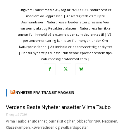
Utgiver: Transit media AS, org.nr. 921379331. Naturpress er
medlem av Fagpressen | Ansvarlig redaktør: Kjetil
Aasmundsson | Naturpress arbeider etter pressens Vær
varsom-plakat og Redaktørplakaten | Naturpress har ikke
ansvar for innhold på eksterne sider som det lenkes til | Vår
personvernerklæring kan leses fra menyen under Om
Naturpress-fanen | Alt innhold er opphavsrettslig beskyttet
| Har du nyhetstips til oss? Bruk denne epost-adressen: tips-
naturpress@protonmail.com |
NYHETER FRA TRANSIT MAGASIN
Verdens Beste Nyheter ansetter Vilma Taubo
8. august 2026
Vilma Taubo er utdannet journalist og har jobbet for NRK, Nationen,
Klassekampen, Røverradioen og Svalbardsposten.