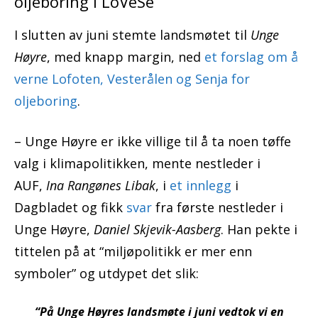
oljeboring i LoVeSe
I slutten av juni stemte landsmøtet til
Unge
Høyre
, med knapp margin, ned
et forslag om å
verne Lofoten, Vesterålen og Senja for
oljeboring
.
– Unge Høyre er ikke villige til å ta noen tøffe
valg i klimapolitikken, mente nestleder i
AUF,
Ina Rangønes Libak
, i
et innlegg
i
Dagbladet og fikk
svar
fra første nestleder i
Unge Høyre,
Daniel Skjevik-Aasberg
. Han pekte i
tittelen på at “miljøpolitikk er mer enn
symboler” og utdypet det slik:
“På Unge Høyres landsmøte i juni vedtok vi en