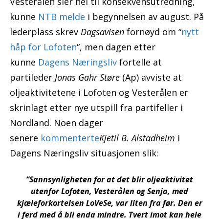
Vesterålen sier nei til konsekvensutredning,
kunne
NTB melde
i begynnelsen av august. På
lederplass skrev
Dagsavisen
fornøyd om “
nytt
håp for Lofoten
“, men dagen etter
kunne
Dagens Næringsliv
fortelle at
partileder
Jonas Gahr Støre
(Ap) avviste at
oljeaktivitetene i Lofoten og Vesterålen er
skrinlagt etter nye utspill fra partifeller i
Nordland. Noen dager
senere
kommenterte
Kjetil B. Alstadheim
i
Dagens Næringsliv situasjonen slik:
“Sannsynligheten for at det blir oljeaktivitet
utenfor Lofoten, Vesterålen og Senja, med
kjæleforkortelsen LoVeSe, var liten fra før. Den er
i ferd med å bli enda mindre. Tvert imot kan hele