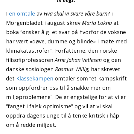
til dags.”
I
en omtale
av
Hva skal vi svare våre barn?
i
Morgenbladet i august skrev
Maria Lokna
at
boka “ønsker å gi et svar på hvorfor de voksne
har vært «døve, dumme og blinde» i møte med
klimakatastrofen”. Forfatterne, den norske
filisofiprofessoren
Arne Johan Vetlesen
og den
danske sosiologen
Rasmus Willig,
har skrevet
det
Klassekampen
omtaler som “et kampskrift
som oppfordrer oss til å snakke mer om
miljøproblemene”. De er engstelige for at vi er
“fanget i falsk optimisme” og vil at vi skal
oppdra dagens unge til å tenke kritisk i håp
om å redde miljøet.