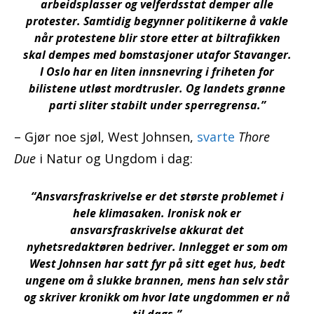
arbeidsplasser og velferdsstat demper alle
protester. Samtidig begynner politikerne å vakle
når protestene blir store etter at biltrafikken
skal dempes med bomstasjoner utafor Stavanger.
I Oslo har en liten innsnevring i friheten for
bilistene utløst mordtrusler. Og landets grønne
parti sliter stabilt under sperregrensa.”
– Gjør noe sjøl, West Johnsen,
svarte
Thore
Due
i Natur og Ungdom i dag:
“Ansvarsfraskrivelse er det største problemet i
hele klimasaken. Ironisk nok er
ansvarsfraskrivelse akkurat det
nyhetsredaktøren bedriver. Innlegget er som om
West Johnsen har satt fyr på sitt eget hus, bedt
ungene om å slukke brannen, mens han selv står
og skriver kronikk om hvor late ungdommen er nå