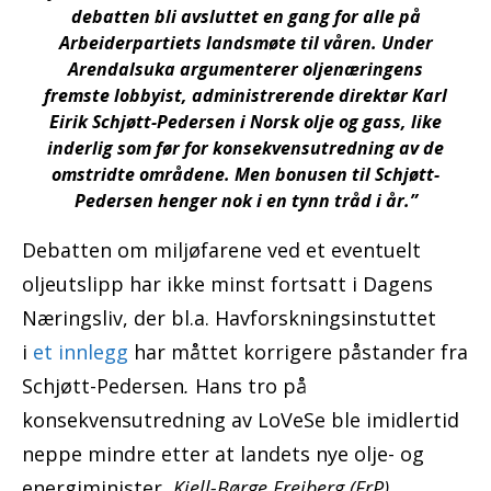
debatten bli avsluttet en gang for alle på
Arbeiderpartiets landsmøte til våren. Under
Arendalsuka argumenterer oljenæringens
fremste lobbyist, administrerende direktør Karl
Eirik Schjøtt-Pedersen i Norsk olje og gass, like
inderlig som før for konsekvensutredning av de
omstridte områdene. Men bonusen til Schjøtt-
Pedersen henger nok i en tynn tråd i år.”
Debatten om miljøfarene ved et eventuelt
oljeutslipp har ikke minst fortsatt i Dagens
Næringsliv, der bl.a. Havforskningsinstuttet
i
et innlegg
har måttet korrigere påstander fra
Schjøtt-Pedersen
.
Hans tro på
konsekvensutredning av LoVeSe ble imidlertid
neppe mindre etter at landets nye olje- og
energiminister,
Kjell-Børge Freiberg (FrP)
,