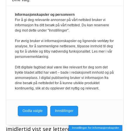
klimagassutslipp som følge av norsk
biodieselpolitikk, selv om det ikke vises på
Informasjonskapsler og personvern
For å gi deg relevante annonser på vårt nettsted bruker vi
norsk statistikk, sa
Nils Hermann Ranum
i
informasjon fra ditt besøk på vårt nettsted. Du kan reservere
Regnskogfondet til NRK, mens
olje- og
deg mot dette under "Innstillinger".
energiminister Ola Elvestuen (V)
så anderledes på
For øvrig bruker vi informasjonskapsler og lignende verktøy for
analyse, for å sammenligne nettlesere, tilpasse innhold til deg
det:
og for å utvikle og tilby nødvendig funksjonalitet. Les mer i vår
personvernerklæring.
“Biodrivstoff er en del av det som gjør at vi
Ditt digitale fagblad skal være like relevant for deg som det
reduserer utslippene i Norge. Så skal vi få ned
trykte bladet alltid har vært – bade i redaksjonelt innhold og på
bruken av palmeolje. Men selv om du regner med
annonseplass. I digital publisering bruker vi informasjon fra
dine besøk på nettstedet for å kunne utvikle produktet
også den indirekte utslippseffekten (risikoen før
kontinuerlig, slik at du opplever det nyttig og relevant.
regnskograsering), så gir biodrivstoffsatsingen
fortsatt en positiv effekt i det internasjonale
klimaregnskapet med omtrent 300.000 tonn.”
Godta valgte
Innstillinger
Å få ned bruken av palmeolje i biodiesel har
imidlertid vist seg lettere sagt enn gjort. I fjor
Innstillinger for informasjonskapsler