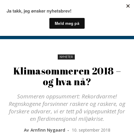
NYHETER
Klimasommeren 2018 –
og hva nå?
Sommeren oppsummert: Rekordvarme!
Regnskogene forsvinner raskere og raskere, og
forskere advarer, vi er tett på vippepunktet for
en flerdimensjonal miljøkrise.
Av
Arnfinn Nygaard
-
10. september 2018