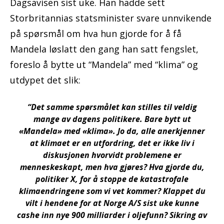
Dagsavisen sist uke. Han hadde sett
Storbritannias statsminister svare unnvikende
på spørsmål om hva hun gjorde for å få
Mandela løslatt den gang han satt fengslet,
foreslo å bytte ut “Mandela” med “klima” og
utdypet det slik:
“Det samme spørsmålet kan stilles til veldig
mange av dagens politikere. Bare bytt ut
«Mandela» med «klima». Jo da, alle anerkjenner
at klimaet er en utfordring, det er ikke liv i
diskusjonen hvorvidt problemene er
menneskeskapt, men hva gjøres? Hva gjorde du,
politiker X, for å stoppe de katastrofale
klimaendringene som vi vet kommer? Klappet du
vilt i hendene for at Norge A/S sist uke kunne
cashe inn nye 900 milliarder i oljefunn? Sikring av