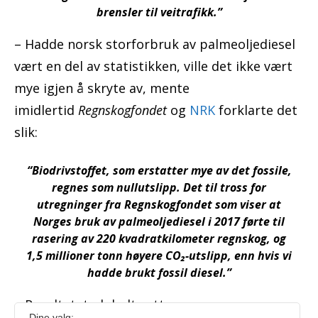
brensler til veitrafikk.”
– Hadde norsk storforbruk av palmeoljediesel
vært en del av statistikken, ville det ikke vært
mye igjen å skryte av, mente
imidlertid
Regnskogfondet
og
NRK
forklarte det
slik:
“Biodrivstoffet, som erstatter mye av det fossile,
regnes som nullutslipp. Det til tross for
utregninger fra Regnskogfondet som viser at
Norges bruk av palmeoljediesel i 2017 førte til
rasering av 220 kvadratkilometer regnskog, og
1,5 millioner tonn høyere CO₂-utslipp, enn hvis vi
hadde brukt fossil diesel.”
– Resultatet globalt sett er mer
Dine valg: