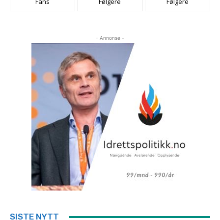
Fans
Følgere
Følgere
- Annonse -
SISTE NYTT