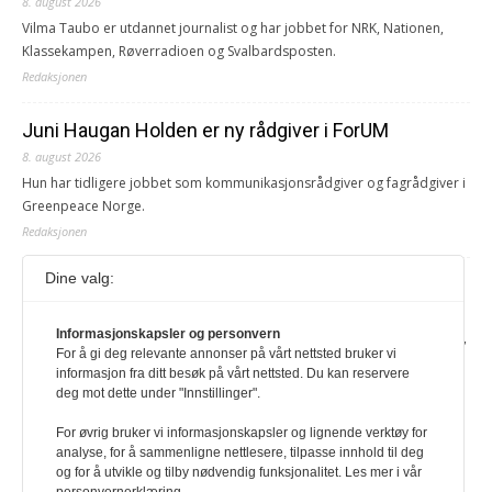
8. august 2026
Vilma Taubo er utdannet journalist og har jobbet for NRK, Nationen,
Klassekampen, Røverradioen og Svalbardsposten.
Redaksjonen
Juni Haugan Holden er ny rådgiver i ForUM
8. august 2026
Hun har tidligere jobbet som kommunikasjonsrådgiver og fagrådgiver i
Greenpeace Norge.
Redaksjonen
Dine valg:
Journalist fra Vietnam idømt 7 års fengsel
5. august 2026
Informasjonskapsler og personvern
Kommunistpartiet i Vietnam har total kontroll over alle offisielle medier,
For å gi deg relevante annonser på vårt nettsted bruker vi
aviser, TV- og radiokanaler. For å lese denne må du ha abonnement
informasjon fra ditt besøk på vårt nettsted. Du kan reservere
Logg inn her Ny abonnent? Velg Årsabonnement, Månedsabonnement
deg mot dette under "Innstillinger".
eller 24-timers tilgang. Vi har også egne abonnementer for biblioteker
og bedrifter.
For øvrig bruker vi informasjonskapsler og lignende verktøy for
analyse, for å sammenligne nettlesere, tilpasse innhold til deg
Redaksjonen
og for å utvikle og tilby nødvendig funksjonalitet. Les mer i vår