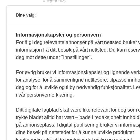
8. august 2026
Vilma Taubo er utdannet journalist og har jobbet for
Dine valg:
Redaksjonen
Juni Haugan Holden er ny rådgiver i Fo
Informasjonskapsler og personvern
8. august 2026
For å gi deg relevante annonser på vårt nettsted bruker v
Hun har tidligere jobbet som kommunikasjonsrådgiver
informasjon fra ditt besøk på vårt nettsted. Du kan reser
Redaksjonen
deg mot dette under "Innstillinger".
Journalist fra Vietnam idømt 7 års feng
For øvrig bruker vi informasjonskapsler og lignende ver
5. august 2026
for analyse, for å sammenligne nettlesere, tilpasse innhol
Kommunistpartiet i Vietnam har total kontroll over all
deg og for å utvikle og tilby nødvendig funksjonalitet. L
Årsabonnement, Månedsabonnement eller 24-timers tilg
i vår personvernerklæring.
Redaksjonen
Ditt digitale fagblad skal være like relevant for deg som 
trykte bladet alltid har vært – bade i redaksjonelt innhold
på annonseplass. I digital publisering bruker vi informasj
dine besøk på nettstedet for å kunne utvikle produktet
kontinuerlig, slik at du opplever det nyttig og relevant.