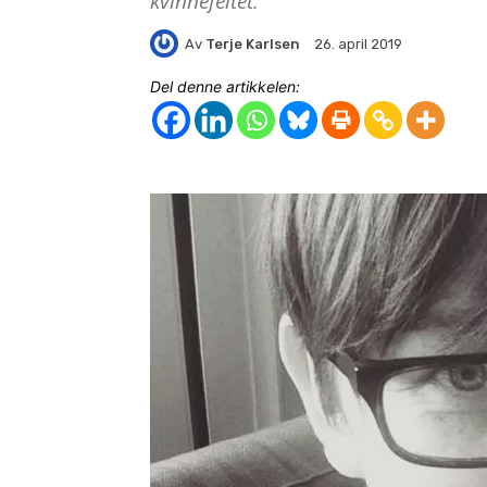
kvinnefeltet.
Av
Terje Karlsen
26. april 2019
Del denne artikkelen: