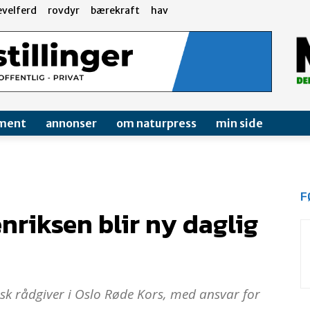
evelferd
rovdyr
bærekraft
hav
ment
annonser
om naturpress
min side
F
riksen blir ny daglig
sk rådgiver i Oslo Røde Kors, med ansvar for