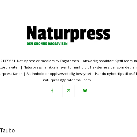
. 921379331. Naturpress er medlem av Fagpressen | Ansvarlig redaktør: Kjetil Aasmu
ørplakaten | Naturpress har ikke ansvar for innhold på eksterne sider som det len
ress-fanen | Alt innhold er opphavsrettslig beskyttet | Har du nyhetstips til oss?
naturpress@protonmail.com |
 Taubo