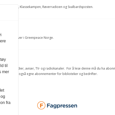
 NRK, Nationen, Klassekampen, Røverradioen og Svalbardsposten.
rUM
i
 og fagrådgiver i Greenpeace Norge.
vere
sel
ktøy
d til
e offisielle medier, aviser, TV- og radiokanaler. For å lese denne må du ha ab
es mer
ang. Vi har også egne abonnementer for biblioteker og bedrifter.
det
 og
on fra