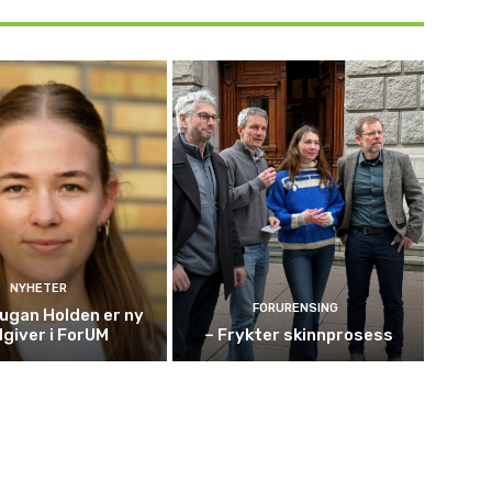
NYHETER
FORURENSING
ugan Holden er ny
giver i ForUM
– Frykter skinnprosess