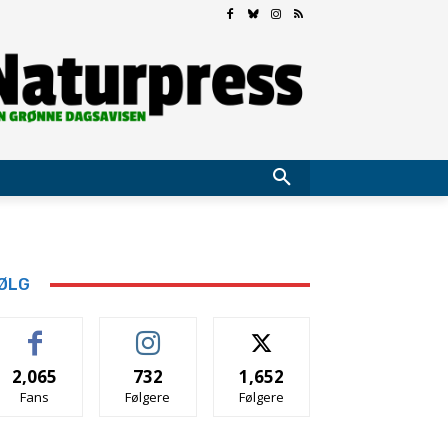
ØLG
2,065
732
1,652
Fans
Følgere
Følgere