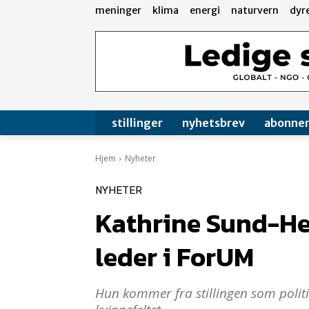
meninger
klima
energi
naturvern
dyr
stillinger
nyhetsbrev
abonne
Hjem
Nyheter
NYHETER
Kathrine Sund-Hen
leder i ForUM
Hun kommer fra stillingen som politi