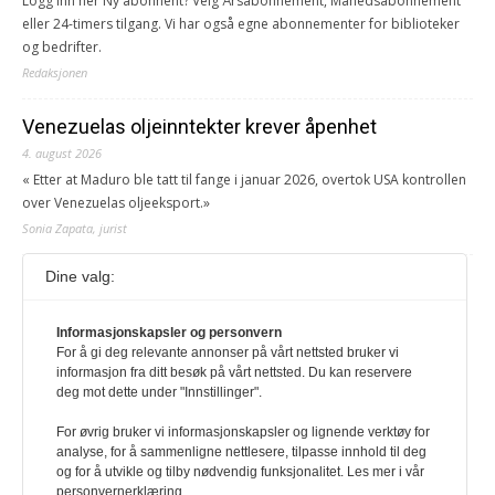
Logg inn her Ny abonnent? Velg Årsabonnement, Månedsabonnement
eller 24-timers tilgang. Vi har også egne abonnementer for biblioteker
og bedrifter.
Redaksjonen
Venezuelas oljeinntekter krever åpenhet
4. august 2026
« Etter at Maduro ble tatt til fange i januar 2026, overtok USA kontrollen
over Venezuelas oljeeksport.»
Sonia Zapata, jurist
Dine valg:
117,8 millioner er på flukt, en nedgang fra forrige
år
Informasjonskapsler og personvern
1. august 2026
For å gi deg relevante annonser på vårt nettsted bruker vi
Ville ha tilsvart verdens trettende største land i folketall. For å lese
informasjon fra ditt besøk på vårt nettsted. Du kan reservere
denne må du ha abonnement Logg inn her Ny abonnent? Velg
deg mot dette under "Innstillinger".
Årsabonnement, Månedsabonnement eller 24-timers tilgang. Vi har
også egne abonnementer for biblioteker og bedrifter.
For øvrig bruker vi informasjonskapsler og lignende verktøy for
analyse, for å sammenligne nettlesere, tilpasse innhold til deg
Redaksjonen
og for å utvikle og tilby nødvendig funksjonalitet. Les mer i vår
personvernerklæring.