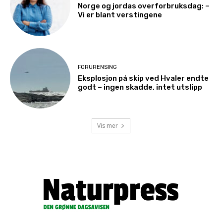
Norge og jordas overforbruksdag: –
Vi er blant verstingene
FORURENSING
Eksplosjon på skip ved Hvaler endte
godt – ingen skadde, intet utslipp
Vis mer