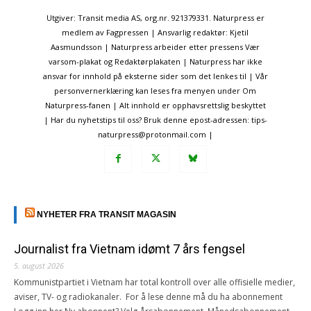
Utgiver: Transit media AS, org.nr. 921379331. Naturpress er
medlem av Fagpressen | Ansvarlig redaktør: Kjetil
Aasmundsson | Naturpress arbeider etter pressens Vær
varsom-plakat og Redaktørplakaten | Naturpress har ikke
ansvar for innhold på eksterne sider som det lenkes til | Vår
personvernerklæring kan leses fra menyen under Om
Naturpress-fanen | Alt innhold er opphavsrettslig beskyttet
| Har du nyhetstips til oss? Bruk denne epost-adressen: tips-
naturpress@protonmail.com |
NYHETER FRA TRANSIT MAGASIN
Journalist fra Vietnam idømt 7 års fengsel
5. august 2026
Kommunistpartiet i Vietnam har total kontroll over alle offisielle medier,
aviser, TV- og radiokanaler. For å lese denne må du ha abonnement