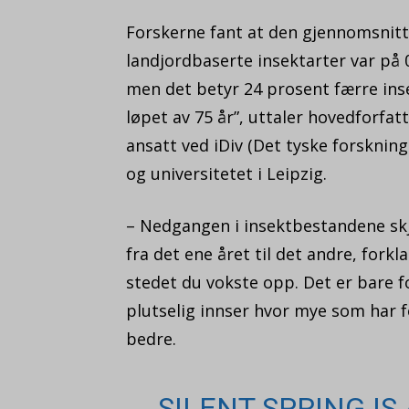
Forskerne fant at den gjennomsnitt
landjordbaserte insektarter var på 
men det betyr 24 prosent færre insek
løpet av 75 år”, uttaler hovedforfatt
ansatt ved iDiv (Det tyske forsknin
og universitetet i Leipzig.
– Nedgangen i insektbestandene skjer
fra det ene året til det andre, forkl
stedet du vokste opp. Det er bare f
plutselig innser hvor mye som har fo
bedre.
SILENT SPRING IS