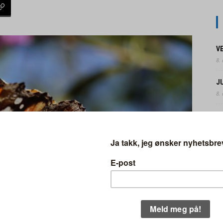
V
8.
J
8.
–
6.
P
F
3.
N
FO
31.