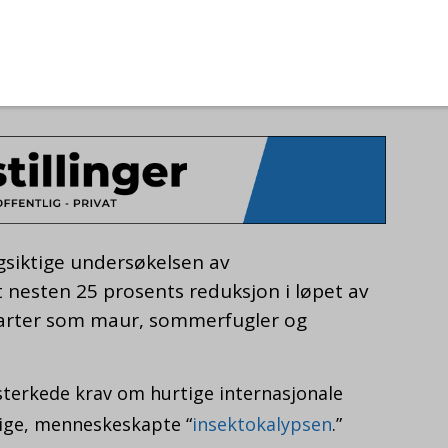
ngsiktige undersøkelsen av
nesten 25 prosents reduksjon i løpet av
e arter som maur, sommerfugler og
sterkede krav om hurtige internasjonale
rige, menneskeskapte “
insektokalypsen
.”