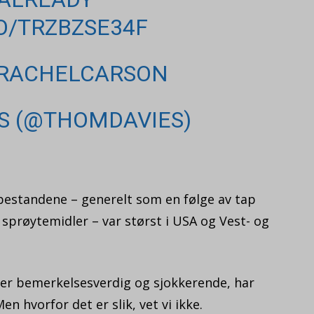
CO/TRZBZSE34F
RACHELCARSON
S (@THOMDAVIES)
tbestandene – generelt som en følge av tap
 sprøytemidler – var størst i USA og Vest- og
et er bemerkelsesverdig og sjokkerende, har
en hvorfor det er slik, vet vi ikke.