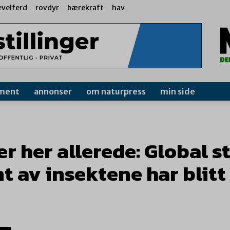
evelferd
rovdyr
bærekraft
hav
ment
annonser
om naturpress
min side
er her allerede: Global s
t av insektene har blitt