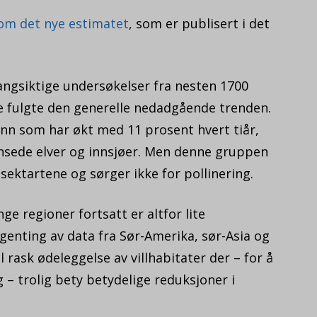
om det nye estimatet
, som er publisert i det
angsiktige undersøkelser fra nesten 1700
ke fulgte den generelle nedadgående trenden.
vann som har økt med 11 prosent hvert tiår,
ensede elver og innsjøer. Men denne gruppen
sektartene og sørger ikke for pollinering.
ge regioner fortsatt er altfor lite
ingenting av data fra Sør-Amerika, sør-Asia og
l rask ødeleggelse av villhabitater der – for å
g – trolig bety betydelige reduksjoner i