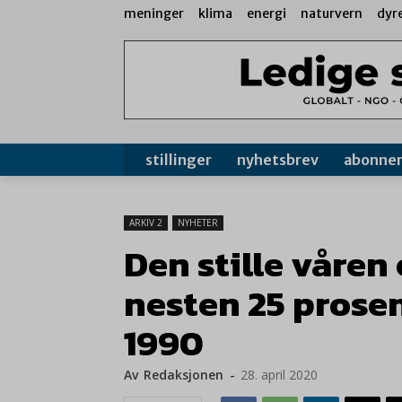
meninger
klima
energi
naturvern
dyr
stillinger
nyhetsbrev
abonne
ARKIV 2
NYHETER
Den stille våren 
nesten 25 prosen
1990
Av
Redaksjonen
-
28. april 2020