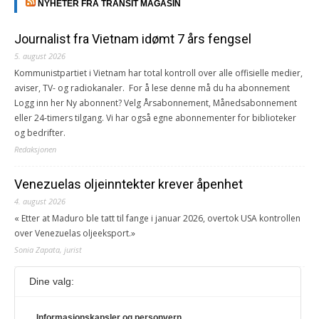
NYHETER FRA TRANSIT MAGASIN
Journalist fra Vietnam idømt 7 års fengsel
5. august 2026
Kommunistpartiet i Vietnam har total kontroll over alle offisielle medier,
aviser, TV- og radiokanaler. For å lese denne må du ha abonnement
Logg inn her Ny abonnent? Velg Årsabonnement, Månedsabonnement
eller 24-timers tilgang. Vi har også egne abonnementer for biblioteker
og bedrifter.
Redaksjonen
Venezuelas oljeinntekter krever åpenhet
4. august 2026
« Etter at Maduro ble tatt til fange i januar 2026, overtok USA kontrollen
over Venezuelas oljeeksport.»
Sonia Zapata, jurist
Dine valg:
117,8 millioner er på flukt, en nedgang fra forrige
år
1. august 2026
Informasjonskapsler og personvern